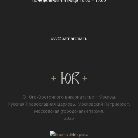
понедельник-пятница 10:00 – 17:00
uvv@patriarchia.ru
© Юго-Восточного викариатствo г.Москвы.
Русская Православная Церковь. Московский Патриархат.
Московская (городская) епархия.
2026