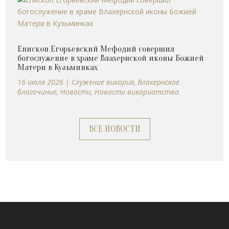
Епископ Егорьевский Мефодий совершил
богослужение в храме Влахернской иконы Божией
Матери в Кузьминках
16 июля 2026
|
Cлужение викария
,
Влахернское
благочиние
,
Новости
,
Новости викариатства
ВСЕ НОВОСТИ