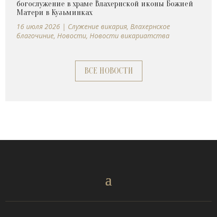
богослужение в храме Влахернской иконы Божией
Матери в Кузьминках
16 июля 2026
|
Cлужение викария
,
Влахернское
благочиние
,
Новости
,
Новости викариатства
ВСЕ НОВОСТИ