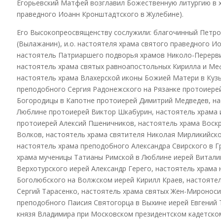
Егорьевский Матфей возглавил Божественную литургию в х
праведного Иоанн Кронштадтского в Жулебине).
Его Высокопреосвященству сослужили: благочинный Петро
(Вылажанин), и.о. настоятеля храма святого праведного 
настоятель Патриаршего подворья храмов Николо-Перерви
настоятель храма святых равноапостольных Кирилла и Ме
настоятель храма Влахерской иконы Божией Матери в Куз
преподобного Сергия Радонежского на Рязанке протоиере
Богородицы в Капотне протоиерей Димитрий Медведев, на
Люблине протоиерей Виктор Шкабурин, настоятель храма 
протоиерей Алексий Пшеничников, настоятель храма Воск
Волков, настоятель храма святителя Николая Мирликийск
настоятель храма преподобного Александра Свирского в 
храма мученицы Татианы Римской в Люблине иерей Витали
Верхотурского иерей Александр Герего, настоятель храма 
Боголюбского на Волжском иерей Кирилл Краев, настояте
Сергий Тарасенко, настоятель храма святых Жен-Мироноси
преподобного Паисия Святогорца в Выхине иерей Евгений 
князя Владимира при Московском президентском кадетском