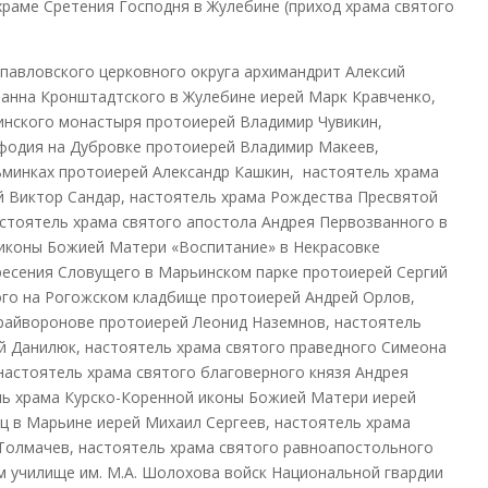
раме Сретения Господня в Жулебине (приход храма святого
павловского церковного округа архимандрит Алексий
Иоанна Кронштадтского в Жулебине иерей Марк Кравченко,
нского монастыря протоиерей Владимир Чувикин,
фодия на Дубровке протоиерей Владимир Макеев,
ьминках протоиерей Александр Кашкин, настоятель храма
й Виктор Сандар, настоятель храма Рождества Пресвятой
стоятель храма святого апостола Андрея Первозванного в
иконы Божией Матери «Воспитание» в Некрасовке
ресения Словущего в Марьинском парке протоиерей Сергий
ого на Рогожском кладбище протоиерей Андрей Орлов,
Грайворонове протоиерей Леонид Наземнов, настоятель
й Данилюк, настоятель храма святого праведного Симеона
настоятель храма святого благоверного князя Андрея
ль храма Курско-Коренной иконы Божией Матери иерей
ц в Марьине иерей Михаил Сергеев, настоятель храма
Толмачев, настоятель храма святого равноапостольного
 училище им. М.А. Шолохова войск Национальной гвардии