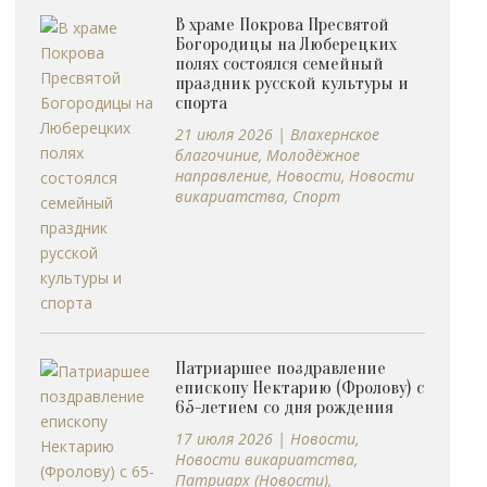
В храме Покрова Пресвятой
Богородицы на Люберецких
полях состоялся семейный
праздник русской культуры и
спорта
21 июля 2026
|
Влахернское
благочиние
,
Молодёжное
направление
,
Новости
,
Новости
викариатства
,
Спорт
Патриаршее поздравление
епископу Нектарию (Фролову) с
65-летием со дня рождения
17 июля 2026
|
Новости
,
Новости викариатства
,
Патриарх (Новости)
,