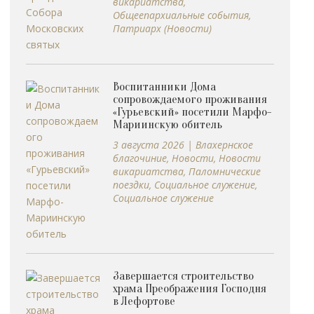
викариатства
,
Общеепархиальные события
,
Патриарх (Новости)
Воспитанники Дома
сопровождаемого проживания
«Гурьевский» посетили Марфо-
Мариинскую обитель
3 августа 2026
|
Влахернское
благочиние
,
Новости
,
Новости
викариатства
,
Паломнические
поездки
,
Социальное служение
,
Социальное служение
Завершается строительство
храма Преображения Господня
в Лефортове