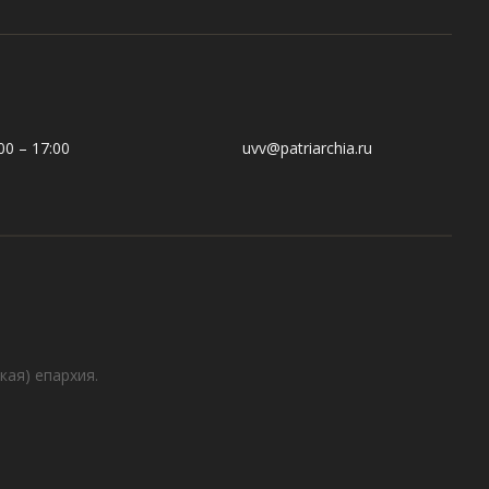
0 – 17:00
uvv@patriarchia.ru
кая) епархия.