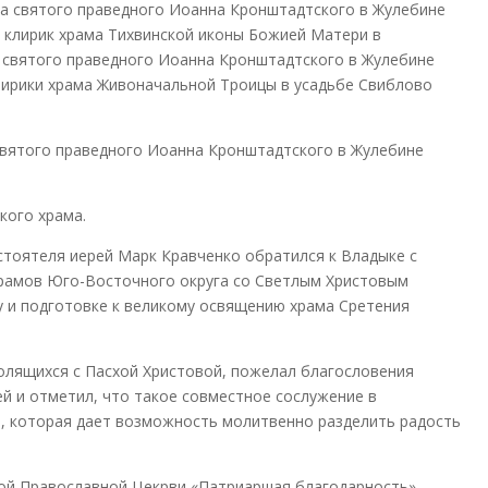
ма святого праведного Иоанна Кронштадтского в Жулебине
 клирик храма Тихвинской иконы Божией Матери в
 святого праведного Иоанна Кронштадтского в Жулебине
лирики храма Живоначальной Троицы в усадьбе Свиблово
святого праведного Иоанна Кронштадтского в Жулебине
кого храма.
тоятеля иерей Марк Кравченко обратился к Владыке с
храмов Юго-Восточного округа со Светлым Христовым
у и подготовке к великому освящению храма Сретения
олящихся с Пасхой Христовой, пожелал благословения
й и отметил, что такое совместное сослужение в
й, которая дает возможность молитвенно разделить радость
ой Православной Цекрви «Патриаршая благодарность»