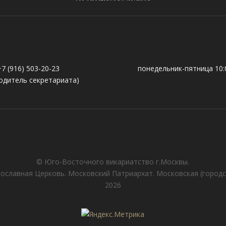
+7 (916) 503-20-23
понедельник-пятница 10:0
одитель секретариата)
© Юго-Восточного викариатствo г.Москвы.
ославная Церковь. Московский Патриархат. Московская (городс
2026