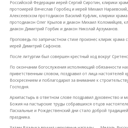
Российской Федерации иерей Сергий Сиротин, клирики хра
протоиерей Вячеслав Горобец и иерей Михаил Нараевский,
Алексеевском протодиакон Василий Куфлик, клирики храма
протодиакон Олег Крылов и диакон Михаил Коломийцев, к
диакон Димитрий Горбик и диакон Николай Арзуманов.
Проповедь по запричастном стихе произнес клирик храма 
иерей Димитрий Сафонов.
После литургии был совершен крестный ход вокруг Сретенс
По окончании богослужения исполняющий обязанности нас
приветственным словом, поздравил от лица настоятелей 
Воскресением и поблагодарил за внимание к строительств
Господня.
Архипастырь в ответном слове поздравил духовенство и м
Божия на пастырские труды собравшихся отцов настоятеле
Пасхальные и Рождественский дни стало доброй традицие
праздника.
Затем Владыка вручил церковные награды — Медаль Русск