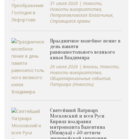
31 июля 2026
|
Новости
,
Новости викариатства
,
Петропавловское благочиние
,
Строящиеся храмы
Праздничное молебное пение в
день памяти
равноапостольного великого
князя Владимира
26 июля 2026
|
Анонсы
,
Новости
,
Новости викариатства
,
Общеепархиальные события
,
Патриарх (Новости)
Святейший Патриарх
Московский и всея Руси
Кирилл поздравил
митрополита Валентина
(Мищука) с 50-летием
архиерейской хиротонии.