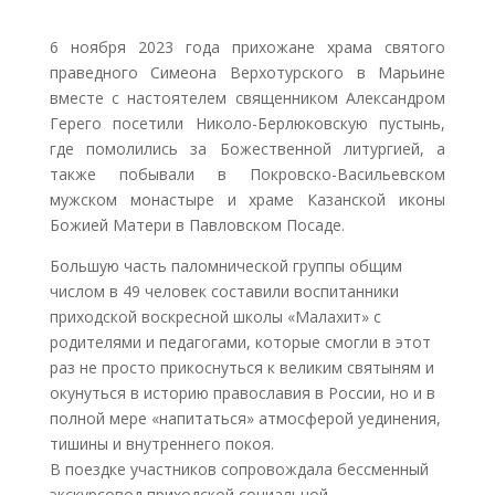
6 ноября 2023 года прихожане храма святого
праведного Симеона Верхотурского в Марьине
вместе с настоятелем священником Александром
Герего посетили Николо-Берлюковскую пустынь,
где помолились за Божественной литургией, а
также побывали в Покровско-Васильевском
мужском монастыре и храме Казанской иконы
Божией Матери в Павловском Посаде.
Большую часть паломнической группы общим
числом в 49 человек составили воспитанники
приходской воскресной школы «Малахит» с
родителями и педагогами, которые смогли в этот
раз не просто прикоснуться к великим святыням и
окунуться в историю православия в России, но и в
полной мере «напитаться» атмосферой уединения,
тишины и внутреннего покоя.
В поездке участников сопровождала бессменный
экскурсовод приходской социальной