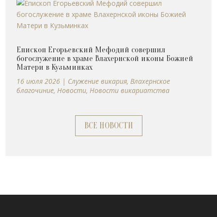
Епископ Егорьевский Мефодий совершил
богослужение в храме Влахернской иконы Божией
Матери в Кузьминках
16 июля 2026
|
Cлужение викария
,
Влахернское
благочиние
,
Новости
,
Новости викариатства
ВСЕ НОВОСТИ