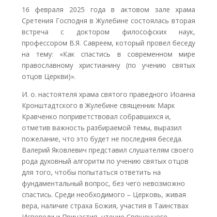
16 февраля 2025 года в актовом зале храма
Сретения Господня в Жулебине состоялась вторая
встреча с доктором философских наук,
профессором В.Я. Савреем, который провел беседу
на тему: «Как спастись в современном мире
православному христианину (по учению святых
отцов Церкви)».
И. о. настоятеля храма святого праведного Иоанна
Кронштадтского в Жулебине священник Марк
Кравченко поприветствовал собравшихся и,
отметив важность разбираемой темы, выразил
пожелание, что это будет не последняя беседа.
Валерий Яковлевич представил слушателям своего
рода духовный алгоритм по учению святых отцов
для того, чтобы попытаться ответить на
фундаментальный вопрос, без чего невозможно
спастись. Среди необходимого – Церковь, живая
вера, наличие страха Божия, участия в Таинствах
Исповеди и Причастия, чтение Священного