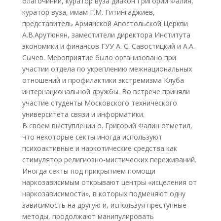
благочинии, куратор вуза диакон Григорий Фалин,
куратор вуза, имам Г.М. Гитингаджиев,
представитель Армянской Апостольской Церкви
А.В.Арутюнян, заместители директора Института
экономики и финансов ГУУ А. С. Савостицкий и А.А.
Сычев. Мероприятие было организовано при
участии отдела по укреплению межнациональных
отношений и профилактики экстремизма Клуба
интернациональной дружбы. Во встрече приняли
участие студенты Московского технического
университета связи и информатики.
В своем выступлении о. Григорий Фалин отметил,
что некоторые секты иногда используют
психоактивные и наркотические средства как
стимулятор религиозно-мистических переживаний.
Иногда секты под прикрытием помощи
наркозависимым открывают центры «исцеления от
наркозависимости», в которых подменяют одну
зависимость на другую и, используя преступные
методы, продолжают манипулировать