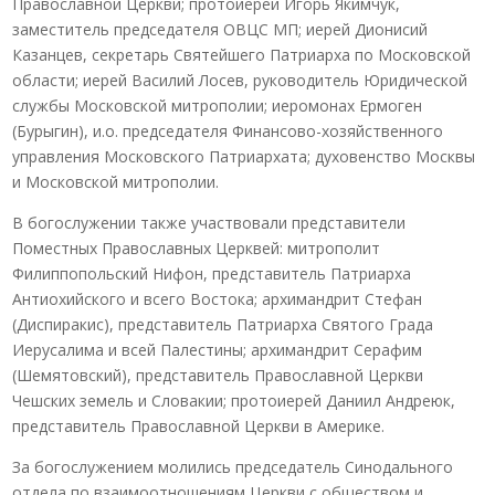
Православной Церкви; протоиерей Игорь Якимчук,
заместитель председателя ОВЦС МП; иерей Дионисий
Казанцев, секретарь Святейшего Патриарха по Московской
области; иерей Василий Лосев, руководитель Юридической
службы Московской митрополии; иеромонах Ермоген
(Бурыгин), и.о. председателя Финансово-хозяйственного
управления Московского Патриархата; духовенство Москвы
и Московской митрополии.
В богослужении также участвовали представители
Поместных Православных Церквей: митрополит
Филиппопольский Нифон, представитель Патриарха
Антиохийского и всего Востока; архимандрит Стефан
(Диспиракис), представитель Патриарха Святого Града
Иерусалима и всей Палестины; архимандрит Серафим
(Шемятовский), представитель Православной Церкви
Чешских земель и Словакии; протоиерей Даниил Андреюк,
представитель Православной Церкви в Америке.
За богослужением молились председатель Синодального
отдела по взаимоотношениям Церкви с обществом и