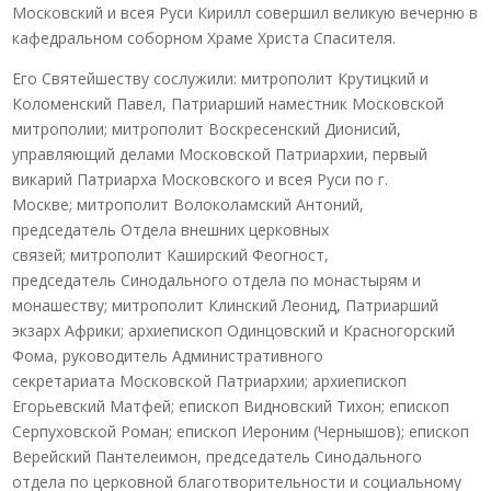
Московский и всея Руси Кирилл совершил великую вечерню в
кафедральном соборном Храме Христа Спасителя.
Его Святейшеству сослужили: митрополит Крутицкий и
Коломенский Павел, Патриарший наместник Московской
митрополии; митрополит Воскресенский Дионисий,
управляющий делами Московской Патриархии, первый
викарий Патриарха Московского и всея Руси по г.
Москве; митрополит Волоколамский Антоний,
председатель Отдела внешних церковных
связей; митрополит Каширский Феогност,
председатель Синодального отдела по монастырям и
монашеству; митрополит Клинский Леонид, Патриарший
экзарх Африки; архиепископ Одинцовский и Красногорский
Фома, руководитель Административного
секретариата Московской Патриархии; архиепископ
Егорьевский Матфей; епископ Видновский Тихон; епископ
Серпуховской Роман; епископ Иероним (Чернышов); епископ
Верейский Пантелеимон, председатель Синодального
отдела по церковной благотворительности и социальному