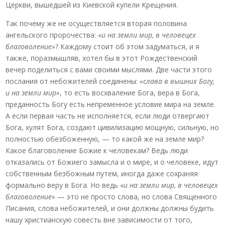
Церкви, вышедшей из Киевской купели Крещения.
Так почему же не осуществляется вторая половина
ангельского пророчества: «
и на земли мир, в человецех
благоволение»
? Каждому стоит об этом задуматься, и я
также, поразмышляв, хотел бы в этот Рождественский
вечер поделиться с вами своими мыслями. Две части этого
послания от небожителей соединены:
«слава в вышних Богу,
и на земли мир»
, то есть восхваление Бога, вера в Бога,
преданность Богу есть непременное условие мира на земле.
А если первая часть не исполняется, если люди отвергают
Бога, хулят Бога, создают цивилизацию мощную, сильную, но
полностью обезбоженную, — то какой же на земле мир?
Какое благоволение Божие к человекам? Ведь люди
отказались от Божиего замысла и о мире, и о человеке, идут
собственным безбожным путем, иногда даже сохраняя
формально веру в Бога. Но ведь «
и на земли мир, в человецех
благоволение»
— это не просто слова, но слова Священного
Писания, слова небожителей, и они должны должны будить
нашу христианскую совесть вне зависимости от того,