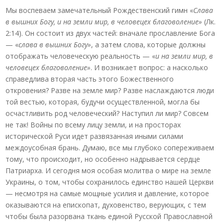
Мы воспеваем замечательный Рождественский гимн «
Слава
в вышних Богу, и на земли мир, в человецех благоволение»
(Лк.
2:14). Он состоит из двух частей: вначале прославление Бога
— «
слава в вышних Богу»
, а затем слова, которые должны
отображать человеческую реальность — «
и на земли мир, в
человецех благоволение»
. И возникает вопрос: а насколько
справедлива вторая часть этого Божественного
откровения? Разве на земле мир? Разве наслаждаются люди
той вестью, которая, будучи осуществленной, могла бы
осчастливить род человеческий? Наступил ли мир? Совсем
не так! Войны по всему лицу земли, и на просторах
исторической Руси идет развязанная иными силами
междоусобная брань. Думаю, все мы глубоко сопереживаем
тому, что происходит, но особенно надрывается сердце
Патриарха. И сегодня моя особая молитва о мире на земле
Украины, о том, чтобы сохранилось единство нашей Церкви
— несмотря на самые мощные усилия и давление, которое
оказываются на епископат, духовенство, верующих, с тем
чтобы была разорвана ткань единой Русской Православной