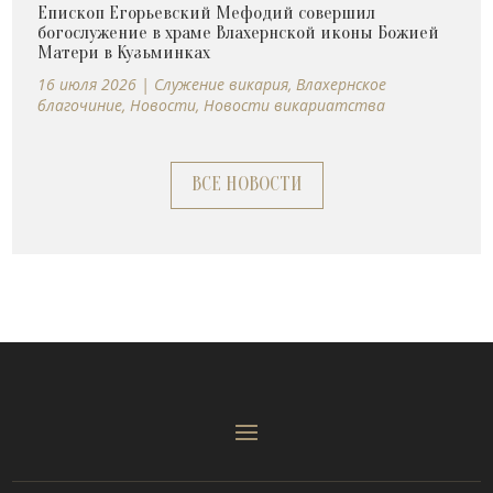
Епископ Егорьевский Мефодий совершил
богослужение в храме Влахернской иконы Божией
Матери в Кузьминках
16 июля 2026
|
Cлужение викария
,
Влахернское
благочиние
,
Новости
,
Новости викариатства
ВСЕ НОВОСТИ