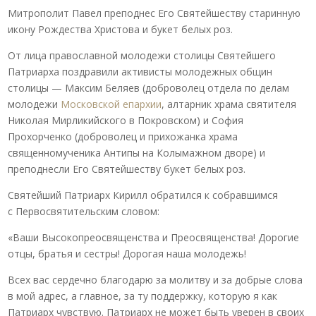
Митрополит Павел преподнес Его Святейшеству старинную
икону Рождества Христова и букет белых роз.
От лица православной молодежи столицы Святейшего
Патриарха поздравили активисты молодежных общин
столицы — Максим Беляев (доброволец отдела по делам
молодежи
Московской епархии
, алтарник храма святителя
Николая Мирликийского в Покровском) и София
Прохорченко (доброволец и прихожанка храма
священномученика Антипы на Колымажном дворе) и
преподнесли Его Святейшеству букет белых роз.
Святейший Патриарх Кирилл обратился к собравшимся
с Первосвятительским словом:
«Ваши Высокопреосвященства и Преосвященства! Дорогие
отцы, братья и сестры! Дорогая наша молодежь!
Всех вас сердечно благодарю за молитву и за добрые слова
в мой адрес, а главное, за ту поддержку, которую я как
Патриарх чувствую. Патриарх не может быть уверен в своих