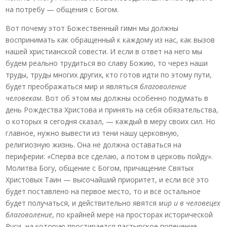
на потребу — общения с Богом.
Вот почему этот Божественный гимн мы должны
воспринимать как обращенный к каждому из нас, как вызов
нашей христианской совести. И если в ответ на него мы
будем реально трудиться во славу Божию, то через наши
труды, труды многих других, кто готов идти по этому пути,
будет преображаться мир и являться
благоволение
человекам
. Вот об этом мы должны особенно подумать в
день Рождества Христова и принять на себя обязательства,
о которых я сегодня сказал, — каждый в меру своих сил. Но
главное, нужно вывести из тени нашу церковную,
религиозную жизнь. Она не должна оставаться на
периферии: «Сперва все сделаю, а потом в церковь пойду».
Молитва Богу, общение с Богом, причащение Святых
Христовых Таин — высочайший приоритет, и если всё это
будет поставлено на первое место, то и всё остальное
будет получаться, и действительно явятся
мир и в человецех
благоволение
, по крайней мере на просторах исторической
Руси, на которую простирается пастырское попечение