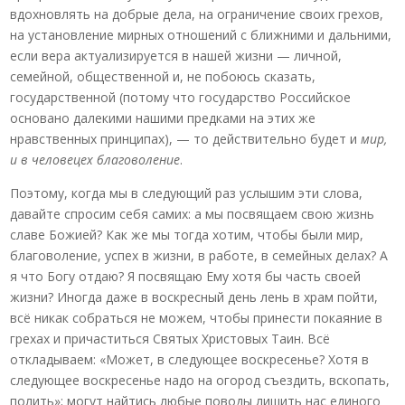
вдохновлять на добрые дела, на ограничение своих грехов,
на установление мирных отношений с ближними и дальними,
если вера актуализируется в нашей жизни — личной,
семейной, общественной и, не побоюсь сказать,
государственной (потому что государство Российское
основано далекими нашими предками на этих же
нравственных принципах), — то действительно будет и
мир,
и в человецех благоволение
.
Поэтому, когда мы в следующий раз услышим эти слова,
давайте спросим себя самих: а мы посвящаем свою жизнь
славе Божией? Как же мы тогда хотим, чтобы были мир,
благоволение, успех в жизни, в работе, в семейных делах? А
я что Богу отдаю? Я посвящаю Ему хотя бы часть своей
жизни? Иногда даже в воскресный день лень в храм пойти,
всё никак собраться не можем, чтобы принести покаяние в
грехах и причаститься Святых Христовых Таин. Всё
откладываем: «Может, в следующее воскресенье? Хотя в
следующее воскресенье надо на огород съездить, вскопать,
полить»; могут найтись любые поводы лишить нас единого