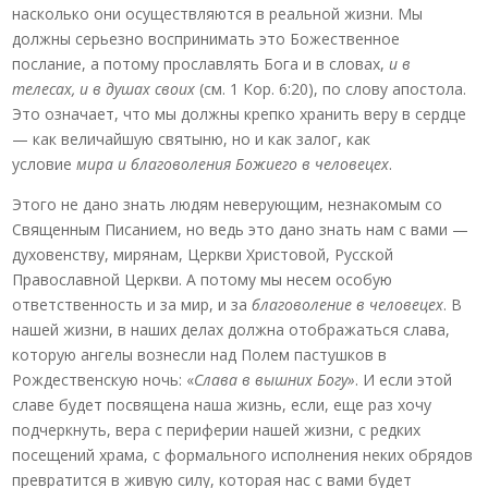
насколько они осуществляются в реальной жизни. Мы
должны серьезно воспринимать это Божественное
послание, а потому прославлять Бога и в словах,
и в
телесах, и в душах своих
(см. 1 Кор. 6:20), по слову апостола.
Это означает, что мы должны крепко хранить веру в сердце
— как величайшую святыню, но и как залог, как
условие
мира и благоволения Божиего в человецех
.
Этого не дано знать людям неверующим, незнакомым со
Священным Писанием, но ведь это дано знать нам с вами —
духовенству, мирянам, Церкви Христовой, Русской
Православной Церкви. А потому мы несем особую
ответственность и за мир, и за
благоволение в человецех
. В
нашей жизни, в наших делах должна отображаться слава,
которую ангелы вознесли над Полем пастушков в
Рождественскую ночь: «
Слава в вышних Богу»
. И если этой
славе будет посвящена наша жизнь, если, еще раз хочу
подчеркнуть, вера с периферии нашей жизни, с редких
посещений храма, с формального исполнения неких обрядов
превратится в живую силу, которая нас с вами будет