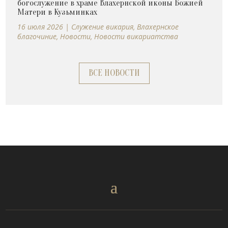
богослужение в храме Влахернской иконы Божией
Матери в Кузьминках
16 июля 2026
|
Cлужение викария
,
Влахернское
благочиние
,
Новости
,
Новости викариатства
ВСЕ НОВОСТИ