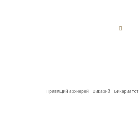

Правящий архиерей
Викарий
Викариатст