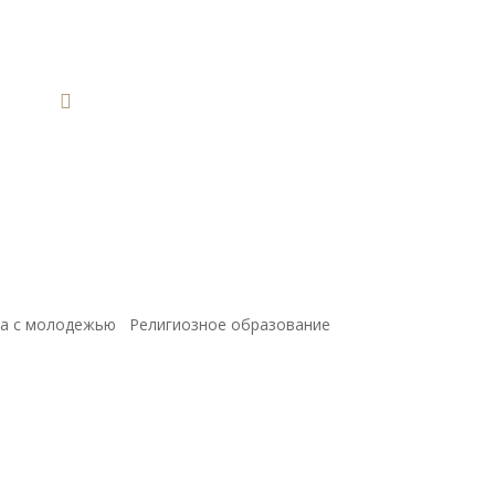

а с молодежью
Религиозное образование