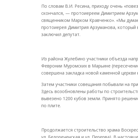
По словам В.И. Ресина, приходу очень «повез
скончался, — протоиереем Димитрием Арзума
священником Марком Кравченко». «Мы дума
протоиерея Димитрия Арзуманова, который 
заключил депутат.
Из района Жулебино участники объезда напр
Февронии Муромских в Марьине (пересечение 
совершена закладка новой каменной церкви н
Затем участники совещания побывали на пр
Здесь возобновлены работы по строительств
вывезено 1200 кубов земли. Принято решени
по плите.
Продолжается строительство храма Воскрес
ул. Белореченская и ул. Перерва). В настоя