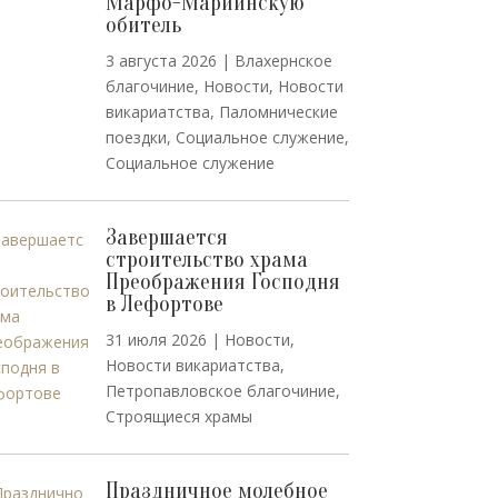
Марфо-Мариинскую
обитель
3 августа 2026
|
Влахернское
благочиние
,
Новости
,
Новости
викариатства
,
Паломнические
поездки
,
Социальное служение
,
Социальное служение
Завершается
строительство храма
Преображения Господня
в Лефортове
31 июля 2026
|
Новости
,
Новости викариатства
,
Петропавловское благочиние
,
Строящиеся храмы
Праздничное молебное