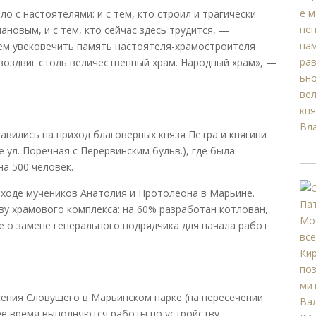
ло с настоятелями: и с тем, кто строил и трагически
новым, и с тем, кто сейчас здесь трудится, —
ем увековечить память настоятеля-храмостроителя
воздвиг столь величественный храм. Народный храм», —
авились на приход благоверных князя Петра и княгини
ул. Поречная с Перервинским бульв.), где была
а 500 человек.
иходе мучеников Анатолия и Протолеона в Марьине.
у храмового комплекса: на 60% разработан котлован,
е о замене генерального подрядчика для начала работ
ения Словущего в Марьинском парке (на пересечении
щее время выполняются работы по устройству