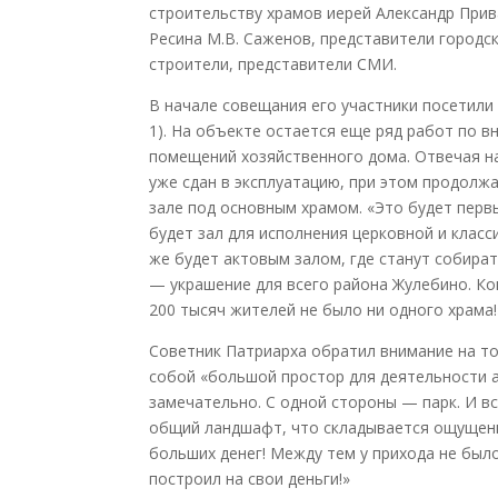
строительству храмов иерей Александр Прив
Ресина М.В. Саженов, представители город
строители, представители СМИ.
В начале совещания его участники посетили 
1). На объекте остается еще ряд работ по 
помещений хозяйственного дома. Отвечая на
уже сдан в эксплуатацию, при этом продолж
зале под основным храмом. «Это будет перв
будет зал для исполнения церковной и клас
же будет актовым залом, где станут собира
— украшение для всего района Жулебино. Ког
200 тысяч жителей не было ни одного храма!
Советник Патриарха обратил внимание на то
собой «большой простор для деятельности 
замечательно. С одной стороны — парк. И вс
общий ландшафт, что складывается ощущение,
больших денег! Между тем у прихода не был
построил на свои деньги!»