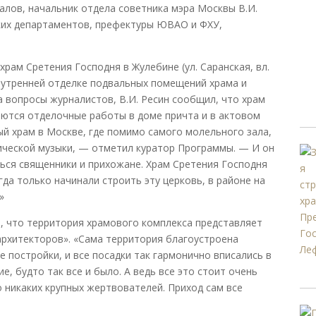
алов, начальник отдела советника мэра Москвы В.И.
ских департаментов, префектуры ЮВАО и ФХУ,
храм Сретения Господня в Жулебине (ул. Саранская, вл.
внутренней отделке подвальных помещений храма и
 вопросы журналистов, В.И. Ресин сообщил, что храм
аются отделочные работы в доме причта и в актовом
ый храм в Москве, где помимо самого молельного зала,
сической музыки, — отметил куратор Программы. — И он
ться священники и прихожане. Храм Сретения Господня
да только начинали строить эту церковь, в районе на
»
, что территория храмового комплекса представляет
архитекторов». «Сама территория благоустроена
е постройки, и все посадки так гармонично вписались в
 будто так все и было. А ведь все это стоит очень
о никаких крупных жертвователей. Приход сам все