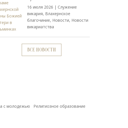
16 июля 2026
|
Cлужение
викария
,
Влахернское
благочиние
,
Новости
,
Новости
викариатства
ВСЕ НОВОСТИ
а с молодежью
Религиозное образование