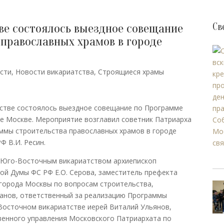
ве состоялось выездное совещание
Св
православных храмов в городе
сти
,
Новости викариатства
,
Строящиеся храмы
тстве состоялось выездное совещание по Программе
де Москве. Мероприятие возглавил советник Патриарха
аммы строительства православных храмов в городе
Ф В.И. Ресин.
 Юго-Восточным викариатством архиепископ
ой Думы ФС РФ Е.О. Серова, заместитель префекта
города Москвы по вопросам строительства,
санов, ответственный за реализацию Программы
Восточном викариатстве иерей Виталий Ульянов,
енного управления Московского Патриархата по