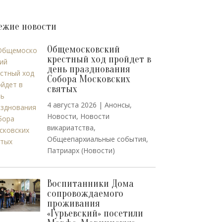
ежие новости
Общемосковский
крестный ход пройдет в
день празднования
Собора Московских
святых
4 августа 2026
|
Анонсы
,
Новости
,
Новости
викариатства
,
Общеепархиальные события
,
Патриарх (Новости)
Воспитанники Дома
сопровождаемого
проживания
«Гурьевский» посетили