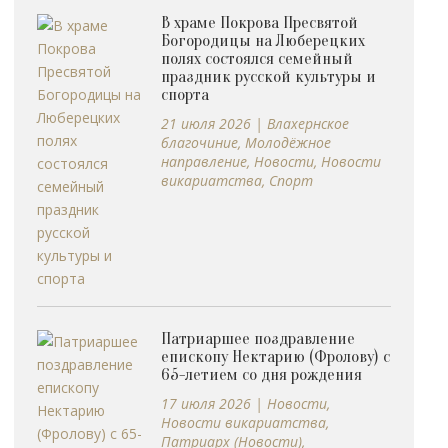
В храме Покрова Пресвятой
Богородицы на Люберецких
полях состоялся семейный
праздник русской культуры и
спорта
21 июля 2026
|
Влахернское
благочиние
,
Молодёжное
направление
,
Новости
,
Новости
викариатства
,
Спорт
Патриаршее поздравление
епископу Нектарию (Фролову) с
65-летием со дня рождения
17 июля 2026
|
Новости
,
Новости викариатства
,
Патриарх (Новости)
,