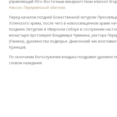
управляющий Юго-Восточным викариатством епископ Егор
Николо-Перервинской обители
.
Перед началом поздней Божественной литургии Преосвяще
Успенского храма, после чего в новоосвящённом храме нач
позднюю Литургию в Иверском соборе в сослужении насто
монастыря протоиерея Владимира Чувикина, ректора Пере
(Панина), духовенства подворья. Диаконский чин возглави
Кузнецов.
По окончании богослужения владыка поздравил духовенств
словом назидания.