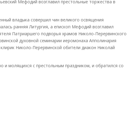
ьевский Мефодий возглавил престольные торжества в
нный владыка совершил чин великого освящения
алась ранняя Литургия, а епископ Мефодий возглавил
ятеля Патриаршего подворья храмов Николо-Перервинского
рвинской духовной семинарии иеромонаха Апполинария
л клирик Николо-Перервинской обители диакон Николай
о и молящихся с престольным праздником, и обратился со