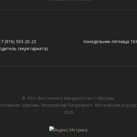
+7 (916) 503-20-23
понедельник-пятница 10:0
одитель секретариата)
© Юго-Восточного викариатствo г.Москвы.
ославная Церковь. Московский Патриархат. Московская (городс
2026