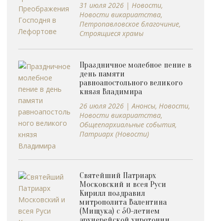
31 июля 2026
|
Новости
,
Новости викариатства
,
Петропавловское благочиние
,
Строящиеся храмы
Праздничное молебное пение в
день памяти
равноапостольного великого
князя Владимира
26 июля 2026
|
Анонсы
,
Новости
,
Новости викариатства
,
Общеепархиальные события
,
Патриарх (Новости)
Святейший Патриарх
Московский и всея Руси
Кирилл поздравил
митрополита Валентина
(Мищука) с 50-летием
архиерейской хиротонии.