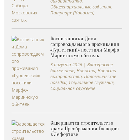
викариатства
,
Общеепархиальные события
,
Патриарх (Новости)
Воспитанники Дома
сопровождаемого проживания
«Гурьевский» посетили Марфо-
Мариинскую обитель
3 августа 2026
|
Влахернское
благочиние
,
Новости
,
Новости
викариатства
,
Паломнические
поездки
,
Социальное служение
,
Социальное служение
Завершается строительство
храма Преображения Господня
в Лефортове