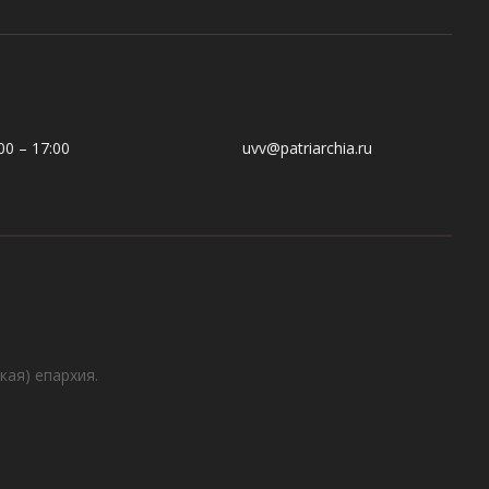
0 – 17:00
uvv@patriarchia.ru
кая) епархия.