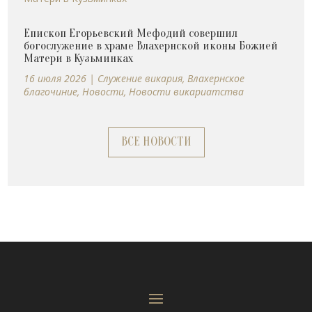
Епископ Егорьевский Мефодий совершил
богослужение в храме Влахернской иконы Божией
Матери в Кузьминках
16 июля 2026
|
Cлужение викария
,
Влахернское
благочиние
,
Новости
,
Новости викариатства
ВСЕ НОВОСТИ