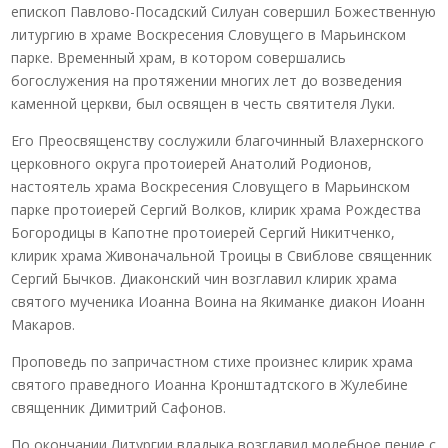
епископ Павлово-Посадский Силуан совершил Божественную
литургию в храме Воскресения Словущего в Марьинском
парке. Временный храм, в котором совершались
богослужения на протяжении многих лет до возведения
каменной церкви, был освящен в честь святителя Луки.
Его Преосвященству сослужили благочинный Влахернского
церковного округа протоиерей Анатолий Родионов,
настоятель храма Воскресения Словущего в Марьинском
парке протоиерей Сергий Волков, клирик храма Рождества
Богородицы в Капотне протоиерей Сергий Никитченко,
клирик храма Живоначальной Троицы в Свиблове священник
Сергий Бычков. Диаконский чин возглавил клирик храма
святого мученика Иоанна Воина на Якиманке диакон Иоанн
Макаров.
Проповедь по запричастном стихе произнес клирик храма
святого праведного Иоанна Кронштадтского в Жулебине
священник Димитрий Сафонов.
По окончании Литургии владыка возглавил молебное пение с