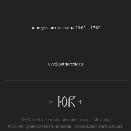
понедельник-пятница 10:00 – 17:00
uvv@patriarchia.ru
© Юго-Восточного викариатствo г.Москвы.
Русская Православная Церковь. Московский Патриархат.