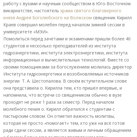
работу с вузами и научным сообществом в Юго-Восточном
викариатстве, настоятель
храма святого благоверного
князя Андрея Боголюбского на Волжском
священник Кирилл
Краев совершил молебен перед началом зимней сессии в
университете «МЭИ».
Помолиться перед зачётами и экзаменами пришли более 40
студентов и несколько преподавателей из института
гидроэнергетики, института электроэнергетики, института
информационных и вычислительных технологий. Вместе со
своими помощниками за богослужением молилась директор
Института гидроэнергетики и возобновляемых источников
энергии Т. А. Шестопалова. В своём вступительном слове
она представила о. Кирилла тем, кто пришёл впервые, и
напомнила, что встречи со священником обычно в вузе
проходят не реже 1 раза за семестр. Перед началом
молебного пения о. Кирилл обратился к студентам с
пастырским словом. Он отметил важность молитвы,
которая не просто «помогает» тем, кто уже на всё готов
ради сдачи сессии, а является живым и личным обращением