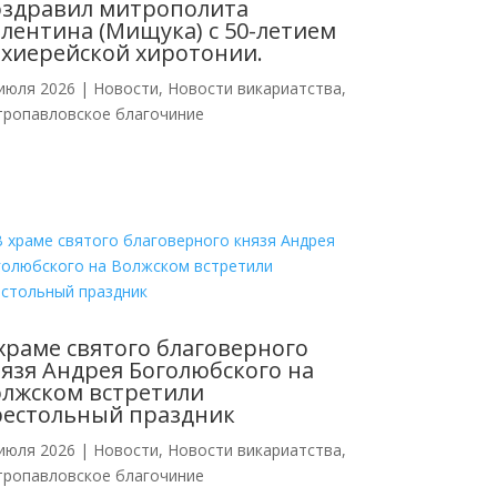
оздравил митрополита
лентина (Мищука) с 50-летием
хиерейской хиротонии.
июля 2026
|
Новости
,
Новости викариатства
,
тропавловское благочиние
храме святого благоверного
язя Андрея Боголюбского на
лжском встретили
рестольный праздник
июля 2026
|
Новости
,
Новости викариатства
,
тропавловское благочиние