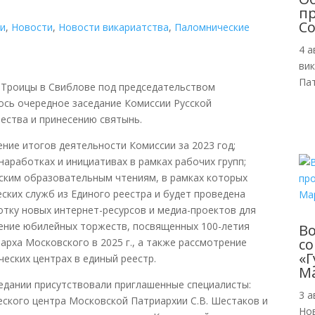
пр
Со
ии
,
Новости
,
Новости викариатства
,
Паломнические
4 а
ви
Пат
й Троицы в Свиблове под председательством
ось очередное заседание Комиссии Русской
ества и принесению святынь.
ние итогов деятельности Комиссии за 2023 год;
аработках и инициативах в рамках рабочих групп;
нским образовательным чтениям, в рамках которых
ских служб из Единого реестра и будет проведена
отку новых интернет-ресурсов и медиа-проектов для
ение юбилейных торжеств, посвященных 100-летия
В
с
арха Московского в 2025 г., а также рассмотрение
«Г
еских центрах в единый реестр.
М
едании присутствовали приглашенные специалисты:
3 а
ского центра Московской Патриархии С.В. Шестаков и
Но