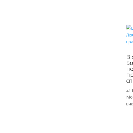
В 
Б
по
пр
сп
21 
Мо
ви