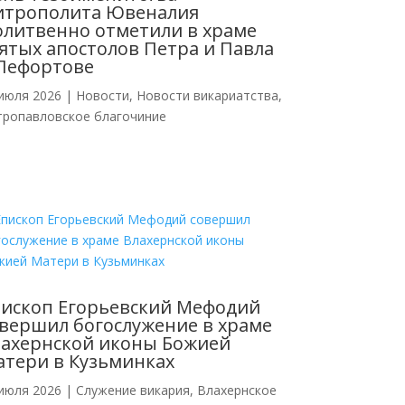
итрополита Ювеналия
литвенно отметили в храме
ятых апостолов Петра и Павла
Лефортове
июля 2026
|
Новости
,
Новости викариатства
,
тропавловское благочиние
ископ Егорьевский Мефодий
вершил богослужение в храме
ахернской иконы Божией
тери в Кузьминках
июля 2026
|
Cлужение викария
,
Влахернское