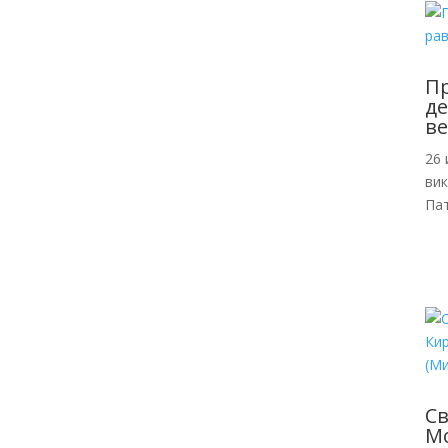
Пр
де
ве
26 
ви
Пат
С
Мо