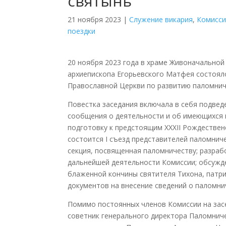
святынь
21 ноября 2023
|
Cлужение викария
,
Комисс
поездки
20 ноября 2023 года в храме Живоначально
архиепископа Егорьевского Матфея состоял
Православной Церкви по развитию паломнич
Повестка заседания включала в себя подведе
сообщения о деятельности и об имеющихся н
подготовку к предстоящим XXXII Рождестве
состоится I съезд представителей паломниче
секция, посвященная паломничеству; разраб
дальнейшей деятельности Комиссии; обсужд
блаженной кончины святителя Тихона, патри
документов на внесение сведений о паломнич
Помимо постоянных членов Комиссии на зас
советник генерального директора Паломниче