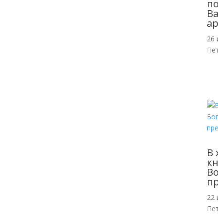
п
Ва
ар
26 
Пе
В 
кн
Во
п
22 
Пе