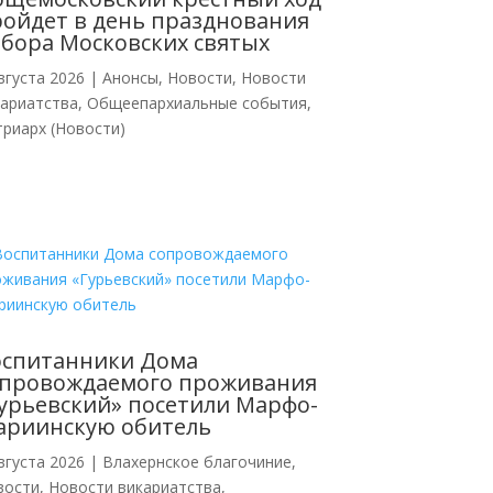
ойдет в день празднования
бора Московских святых
вгуста 2026
|
Анонсы
,
Новости
,
Новости
кариатства
,
Общеепархиальные события
,
риарх (Новости)
оспитанники Дома
опровождаемого проживания
урьевский» посетили Марфо-
ариинскую обитель
вгуста 2026
|
Влахернское благочиние
,
вости
,
Новости викариатства
,