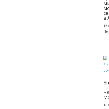
м
мо
св
в 
16 
Пе
Еп
со
Вл
Ма
16 