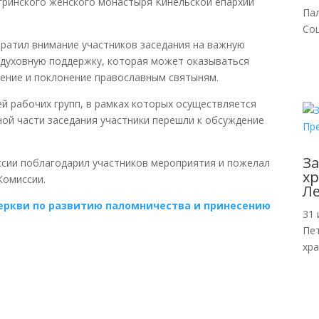
гринского женского монастыря Кинельской епархии
Па
Со
ратил внимание участников заседания на важную
 духовную поддержку, которая может оказываться
ение и поклонение православным святыням.
й рабочих групп, в рамках которых осуществляется
ой части заседания участники перешли к обсуждение
За
ссии поблагодарил участников мероприятия и пожелал
хр
Комиссии.
Л
еркви по развитию паломничества и принесению
31 
Пе
хр