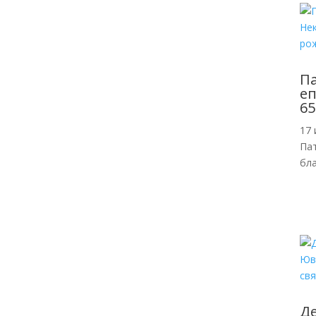
П
еп
65
17 
Пат
бл
Де