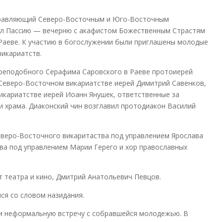
 управляющий Северо-Восточным и Юго-Восточным
ил Пассию — вечерню с акафистом Божественным Страстям
Раеве. К участию в богослужении были приглашены молодые
икариатств.
реподобного Серафима Саровского в Раеве протоиерей
 Северо-Восточном викариатстве иерей Димитрий Савенков,
кариатстве иерей Иоанн Янушек, ответственные за
и храма. Диаконский чин возглавил протодиакон Василий
веро-Восточного викаритаства под управлением Ярослава
а под управлением Марии Герего и хор православных
т театра и кино, Дмитрий Анатольевич Певцов.
ся со словом назидания.
ли неформальную встречу с собравшейся молодежью. В