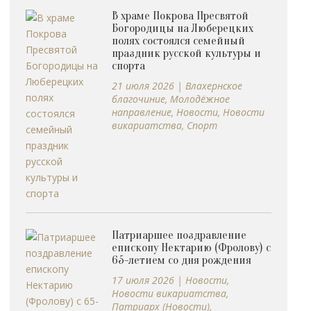
В храме Покрова Пресвятой
Богородицы на Люберецких
полях состоялся семейный
праздник русской культуры и
спорта
21 июля 2026
|
Влахернское
благочиние
,
Молодёжное
направление
,
Новости
,
Новости
викариатства
,
Спорт
Патриаршее поздравление
епископу Нектарию (Фролову) с
65-летием со дня рождения
17 июля 2026
|
Новости
,
Новости викариатства
,
Патриарх (Новости)
,