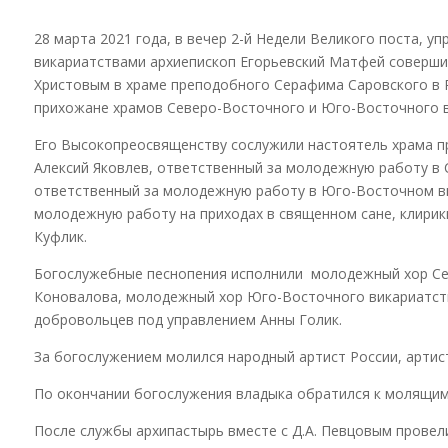
28 марта 2021 года, в вечер 2-й Недели Великого поста,
викариатствами архиепископ Егорьевский Матфей соверш
Христовым в храме преподобного Серафима Саровского в 
прихожане храмов Северо-Восточного и Юго-Восточного в
Его Высокопреосвященству сослужили настоятель храма п
Алексий Яковлев, ответственный за молодежную работу в
ответственный за молодежную работу в Юго-Восточном ви
молодежную работу на приходах в священном сане, клирик
Куфлик.
Богослужебные песнопения исполнили молодежный хор Се
Коновалова, молодежный хор Юго-Восточного викариатств
добровольцев под управлением Анны Голик.
За богослужением молился народный артист России, артис
По окончании богослужения владыка обратился к молящим
После службы архипастырь вместе с Д.А. Певцовым прове