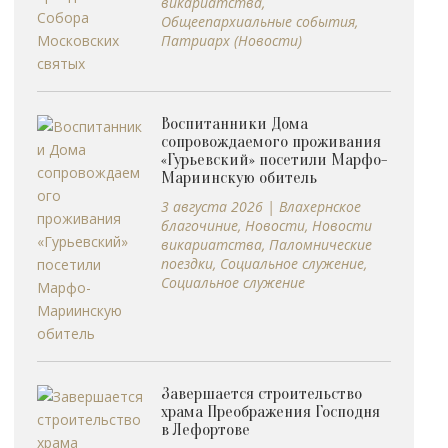
викариатства
,
Общеепархиальные события
,
Патриарх (Новости)
Воспитанники Дома
сопровождаемого проживания
«Гурьевский» посетили Марфо-
Мариинскую обитель
3 августа 2026
|
Влахернское
благочиние
,
Новости
,
Новости
викариатства
,
Паломнические
поездки
,
Социальное служение
,
Социальное служение
Завершается строительство
храма Преображения Господня
в Лефортове