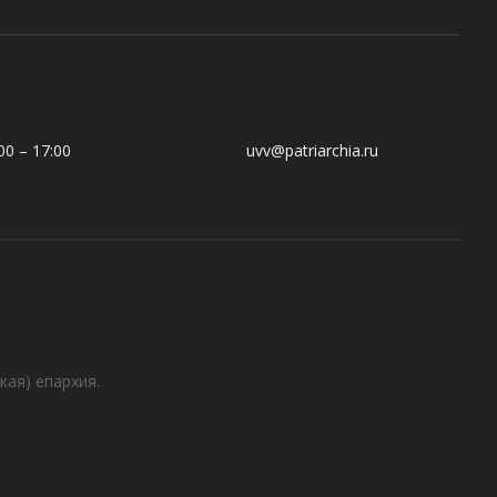
0 – 17:00
uvv@patriarchia.ru
кая) епархия.