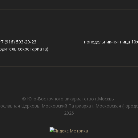
+7 (916) 503-20-23
понедельник-пятница 10:0
одитель секретариата)
© Юго-Восточного викариатствo г.Москвы.
ославная Церковь. Московский Патриархат. Московская (городс
2026