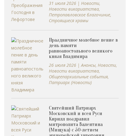
31 июля 2026
|
Новости
,
Новости викариатства
,
Петропавловское благочиние
,
Строящиеся храмы
Праздничное молебное пение в
день памяти
равноапостольного великого
князя Владимира
26 июля 2026
|
Анонсы
,
Новости
,
Новости викариатства
,
Общеепархиальные события
,
Патриарх (Новости)
Святейший Патриарх
Московский и всея Руси
Кирилл поздравил
митрополита Валентина
(Мищука) с 50-летием
архиерейской хиротонии.