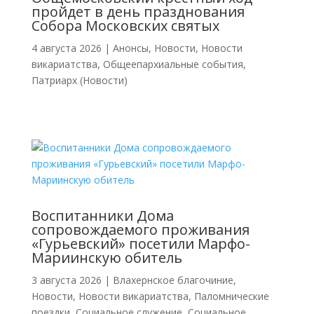
пройдет в день празднования
Собора Московских святых
4 августа 2026
|
Анонсы
,
Новости
,
Новости
викариатства
,
Общеепархиальные события
,
Патриарх (Новости)
Воспитанники Дома
сопровождаемого проживания
«Гурьевский» посетили Марфо-
Мариинскую обитель
3 августа 2026
|
Влахернское благочиние
,
Новости
,
Новости викариатства
,
Паломнические
поездки
,
Социальное служение
,
Социальное