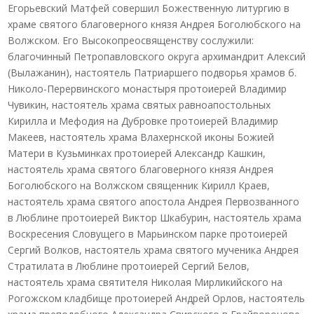
Егорьевский Матфей совершил Божественную литургию в
храме святого благоверного князя Андрея Боголюбского на
Волжском. Его Высокопреосвященству сослужили:
благочинный Петропавловского округа архимандрит Алексий
(Вылажанин), настоятель Патриаршего подворья храмов б.
Николо-Перервинского монастыря протоиерей Владимир
Чувикин, настоятель храма святых равноапостольных
Кирилла и Мефодия на Дубровке протоиерей Владимир
Макеев, настоятель храма Влахернской иконы Божией
Матери в Кузьминках протоиерей Александр Кашкин,
настоятель храма святого благоверного князя Андрея
Боголюбского на Волжском священник Кирилл Краев,
настоятель храма святого апостола Андрея Первозванного
в Люблине протоиерей Виктор Шкабурин, настоятель храма
Воскресения Словущего в Марьинском парке протоиерей
Сергий Волков, настоятель храма святого мученика Андрея
Стратилата в Люблине протоиерей Сергий Белов,
настоятель храма святителя Николая Мирликийского на
Рогожском кладбище протоиерей Андрей Орлов, настоятель