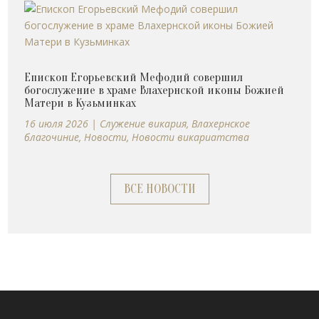
Епископ Егорьевский Мефодий совершил
богослужение в храме Влахернской иконы Божией
Матери в Кузьминках
16 июля 2026
|
Cлужение викария
,
Влахернское
благочиние
,
Новости
,
Новости викариатства
ВСЕ НОВОСТИ