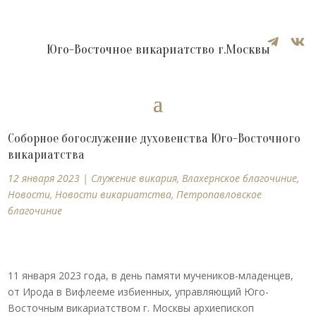


Юго-Восточное викариатство г.Москвы
Соборное богослужение духовенства Юго-Восточного
викариатства
12 января 2023
|
Cлужение викария
,
Влахернское благочиние
,
Новости
,
Новости викариатства
,
Петропавловское
благочиние
11 января 2023 года, в день памяти мучеников-младенцев,
от Ирода в Вифлееме избиенных, управляющий Юго-
Восточным викариатством г. Москвы архиепископ