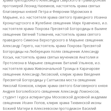
храма преподобного Александра Свирского в Грайворонове
протоиерей Леонид Наземнов, настоятель храма святых
благоверных князей Петра и Февронии Муромских в
Марьине, и.о. настоятеля храма святого праведного Иоанна
Кронштадтского в Жулебине священник Марк Кравченко, и.о.
настоятеля храма Покрова Пресвятой Богородицы в Выхине
священник Евгений Толмачев, настоятель храма святого
праведного Симеона Верхотурского в Марьине священник
Александр Герего, настоятель храма Покрова Пресвятой
Богородицы на Люберецких полях священник Александр
Косых, настоятель храма святых мучеников Анатолия и
Протолеона в Марьине священник Виталий Ульянов, и.о.
настоятеля храма Живоначальной Троицы в Карачарове
священник Александр Лисовский, клирик храма Введения
Пресвятой Богородицы у Салтыкова моста священник
Николай Конюхов, клирик храма святого благоверного князя
Андрея Боголюбского священник Александр Ломоносов,
студент I курса аспирантуры Московской духовной академии
священник Иоанн Попов, клирик храма Тихвинской иконы
Божией Матери в Алексеевском протодиакон Василий