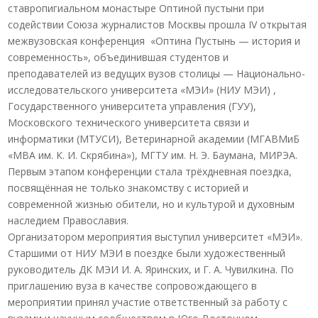
ставропигиальном монастыре Оптиной пустыни при
содействии Союза журналистов Москвы прошла IV открытая
межвузовская конференция «Оптина Пустынь — история и
современность», объединившая студентов и
преподавателей из ведущих вузов столицы — Национально-
исследовательского университета «МЭИ» (НИУ МЭИ) ,
Государственного университета управления (ГУУ),
Московского технического университета связи и
информатики (МТУСИ), Ветеринарной академии (МГАВМиБ
«МВА им. К. И. Скрябина»), МГТУ им. Н. Э. Баумана, МИРЭА.
Первым этапом конференции стала трёхдневная поездка,
посвящённая не только знакомству с историей и
современной жизнью обители, но и культурой и духовным
наследием Православия.
Организатором мероприятия выступил университет «МЭИ».
Старшими от НИУ МЭИ в поездке были художественный
руководитель ДК МЭИ И. А. Яринских, и Г. А. Чувилкина. По
приглашению вуза в качестве сопровождающего в
мероприятии принял участие ответственный за работу с