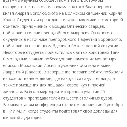
вузами и научным сообществом в Юго-Восточном
викариатстве, настоятель храма святого благоверного
князя Андрея Боголюбского на Волжском священник Кирилл
Краев. Студенты и преподаватели познакомились с историей
обители, приложились к мощам Оптинских старцев,
побывали в келлии преподобного Амвросия Оптинского,
окунулись в источнике преподобного Пафнутия Боровского,
побывали на всенощном бдении и Божественной литургии.
Некоторые студенты причастились Святых Христовых Таин.
С молодыми людьми побеседовали наместник монастыря
епископ Можайский Иосиф и духовник обители игумен
Лаврентий (Балаев). В завершение поездки ребята побывали
на хозяйственном дворе, где находятся сады, теплицы, а
также помещения для лошадей, коров, кур и прочей
живности. Всего в мероприятии приняли участие 55
студентов и преподавателей из шести столичных вузов.
Вторым этапом конференции станет мероприятие 5 декабря
в НИУ МЭИ, когда студенты подготовят свои доклады для
широкой аудитории.