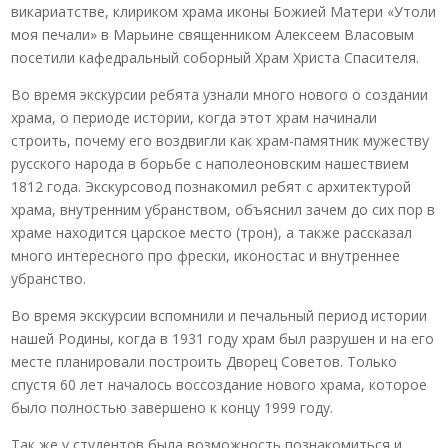
викариатстве, клириком храма иконы Божией Матери «Утоли
моя печали» в Марьине священником Алексеем Власовым
посетили кафедральный соборный Храм Христа Спасителя.
Во время экскурсии ребята узнали много нового о создании
храма, о периоде истории, когда этот храм начинали
строить, почему его воздвигли как храм-памятник мужеству
русского народа в борьбе с наполеоновским нашествием
1812 года. Экскурсовод познакомил ребят с архитектурой
храма, внутренним убранством, объяснил зачем до сих пор в
храме находится царское место (трон), а также рассказал
много интересного про фрески, иконостас и внутреннее
убранство.
Во время экскурсии вспомнили и печальный период истории
нашей Родины, когда в 1931 году храм был разрушен и на его
месте планировали построить Дворец Советов. Только
спустя 60 лет началось воссоздание нового храма, которое
было полностью завершено к концу 1999 году.
Так же у студентов была возможность познакомиться и