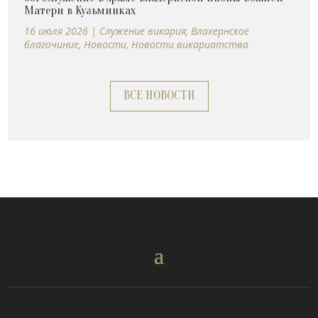
Матери в Кузьминках
16 июля 2026
|
Cлужение викария
,
Влахернское
благочиние
,
Новости
,
Новости викариатства
ВСЕ НОВОСТИ