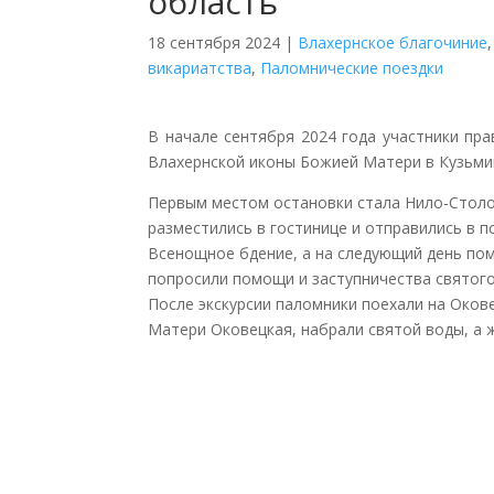
область
18 сентября 2024
|
Влахернское благочиние
викариатства
,
Паломнические поездки
В начале сентября 2024 года участники п
Влахернской иконы Божией Матери в Кузьми
Первым местом остановки стала Нило-Столо
разместились в гостинице и отправились в п
Всенощное бдение, а на следующий день по
попросили помощи и заступничества святого
После экскурсии паломники поехали на Оков
Матери Оковецкая, набрали святой воды, а 