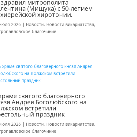
оздравил митрополита
лентина (Мищука) с 50-летием
хиерейской хиротонии.
июля 2026
|
Новости
,
Новости викариатства
,
тропавловское благочиние
храме святого благоверного
язя Андрея Боголюбского на
лжском встретили
рестольный праздник
июля 2026
|
Новости
,
Новости викариатства
,
тропавловское благочиние