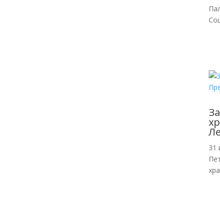
Па
Со
За
хр
Л
31 
Пе
хр