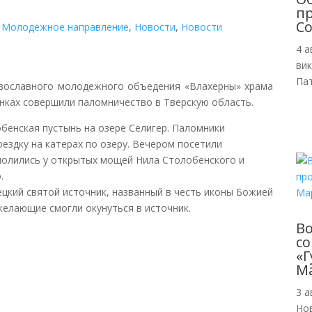
пр
Со
,
Молодёжное направление
,
Новости
,
Новости
4 а
ви
Пат
равославного молодежного объедения «Влахерны» храма
нках совершили паломничество в Тверскую область.
бенская пустынь на озере Селигер. Паломники
оездку на катерах по озеру. Вечером посетили
молились у открытых мощей Нила Столобенского и
.
ецкий святой источник, названный в честь иконы Божией
желающие смогли окунуться в источник.
В
с
«Г
М
3 а
Но