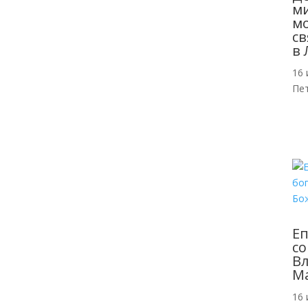
м
мо
св
в 
16 
Пе
Еп
со
Вл
Ма
16 