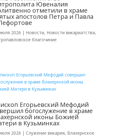
итрополита Ювеналия
литвенно отметили в храме
ятых апостолов Петра и Павла
Лефортове
июля 2026
|
Новости
,
Новости викариатства
,
тропавловское благочиние
ископ Егорьевский Мефодий
вершил богослужение в храме
ахернской иконы Божией
тери в Кузьминках
июля 2026
|
Cлужение викария
,
Влахернское