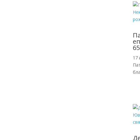
П
еп
65
17 
Пат
бл
Де