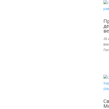
Пр
де
ве
26 
ви
Пат
С
Мо