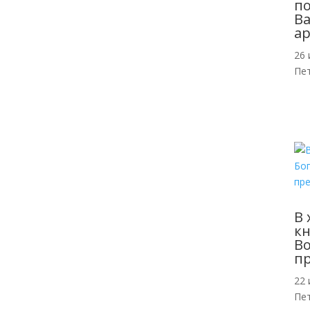
п
Ва
ар
26 
Пе
В 
кн
Во
п
22 
Пе