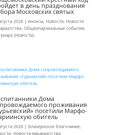
ойдет в день празднования
бора Московских святых
вгуста 2026
|
Анонсы
,
Новости
,
Новости
кариатства
,
Общеепархиальные события
,
риарх (Новости)
оспитанники Дома
опровождаемого проживания
урьевский» посетили Марфо-
ариинскую обитель
вгуста 2026
|
Влахернское благочиние
,
вости
,
Новости викариатства
,