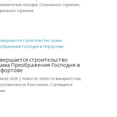
ломнические поездки
,
Социальное служение
,
циальное служение
вершается строительство
ама Преображения Господня в
ефортове
июля 2026
|
Новости
,
Новости викариатства
,
тропавловское благочиние
,
Строящиеся
амы