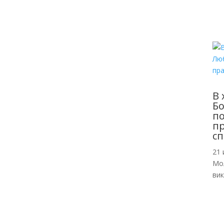
В 
Б
по
пр
сп
21 
Мо
ви