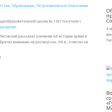
тства
,
Образование
,
Петропавловское благочиние
О
пр
Со
общеобразовательной школы № 1367 посетили с
арачарове
.
4 а
ви
Лисовский рассказал ученикам об истории храма и
Пат
ратил внимание на росписи кон. XIX в., ответил на
.
В
с
«Г
М