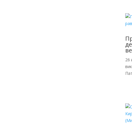
Пр
де
ве
26 
ви
Пат