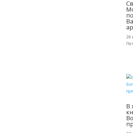
С
Мо
п
Ва
ар
26 
Пе
В 
кн
Во
п