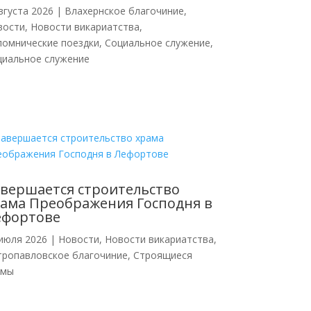
вгуста 2026
|
Влахернское благочиние
,
вости
,
Новости викариатства
,
ломнические поездки
,
Социальное служение
,
циальное служение
вершается строительство
ама Преображения Господня в
ефортове
июля 2026
|
Новости
,
Новости викариатства
,
тропавловское благочиние
,
Строящиеся
амы