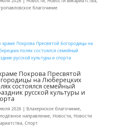
июля 2026
|
Новости
,
Новости викариатства
,
тропавловское благочиние
храме Покрова Пресвятой
огородицы на Люберецких
лях состоялся семейный
аздник русской культуры и
орта
июля 2026
|
Влахернское благочиние
,
лодёжное направление
,
Новости
,
Новости
кариатства
,
Спорт