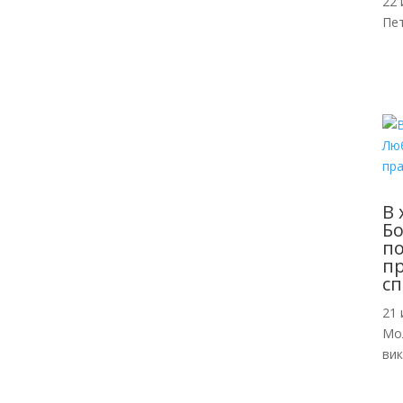
22 
Пе
В 
Б
по
пр
сп
21 
Мо
ви