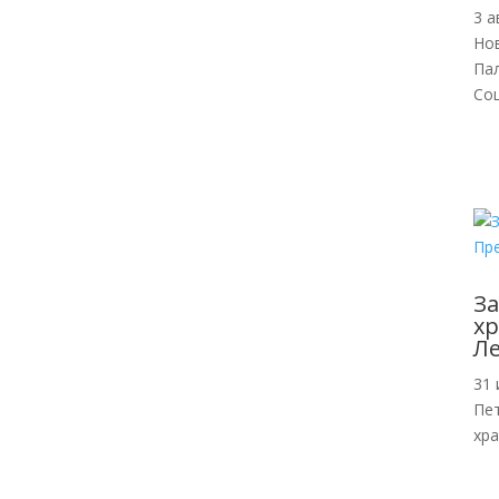
3 а
Но
Па
Со
За
хр
Л
31 
Пе
хр