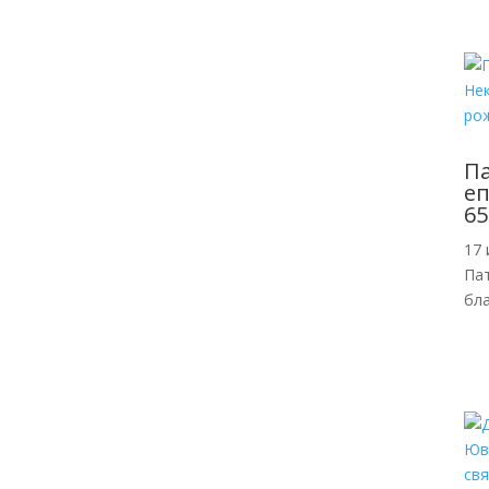
П
еп
65
17 
Пат
бл