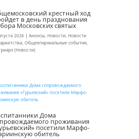
бщемосковский крестный ход
ойдет в день празднования
бора Московских святых
вгуста 2026
|
Анонсы
,
Новости
,
Новости
кариатства
,
Общеепархиальные события
,
риарх (Новости)
оспитанники Дома
опровождаемого проживания
урьевский» посетили Марфо-
ариинскую обитель