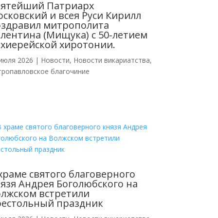
вятейший Патриарх
сковский и всея Руси Кирилл
оздравил митрополита
лентина (Мищука) с 50-летием
хиерейской хиротонии.
июля 2026
|
Новости
,
Новости викариатства
,
тропавловское благочиние
храме святого благоверного
язя Андрея Боголюбского на
лжском встретили
рестольный праздник