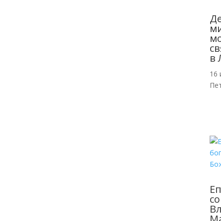
Де
м
мо
св
в 
16 
Пе
Еп
со
Вл
Ма