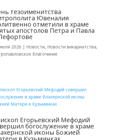
нь тезоименитства
итрополита Ювеналия
литвенно отметили в храме
ятых апостолов Петра и Павла
Лефортове
июля 2026
|
Новости
,
Новости викариатства
,
тропавловское благочиние
ископ Егорьевский Мефодий
вершил богослужение в храме
ахернской иконы Божией
тери в Кузьминках