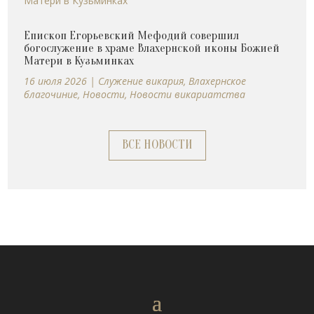
Епископ Егорьевский Мефодий совершил
богослужение в храме Влахернской иконы Божией
Матери в Кузьминках
16 июля 2026
|
Cлужение викария
,
Влахернское
благочиние
,
Новости
,
Новости викариатства
ВСЕ НОВОСТИ