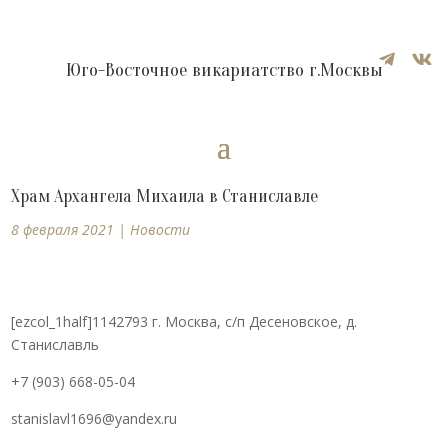


Юго-Восточное викариатство г.Москвы
Храм Архангела Михаила в Станиславле
8 февраля 2021
|
Новости
[ezcol_1half]1142793 г. Москва, с/п Десеновское, д.
Станиславль
+7 (903) 668-05-04
stanislavl1696@yandex.ru