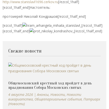
http://www.stanislavl1696.cerkov.ru
[/ezcol_1half]
[ezcol_1half_end]Настоятель:
протоиерей Николай Кондрашов[/ezcol_1half_end]
[ezcol_1half]
[/ezcol_1half]
[ezcol_1half_end]
[/ezcol_1half_end]
Свежие новости
Общемосковский крестный ход пройдет в день
празднования Собора Московских святых
4 августа 2026
|
Анонсы
,
Новости
,
Новости
викариатства
,
Общеепархиальные события
,
Патриарх
(Новости)