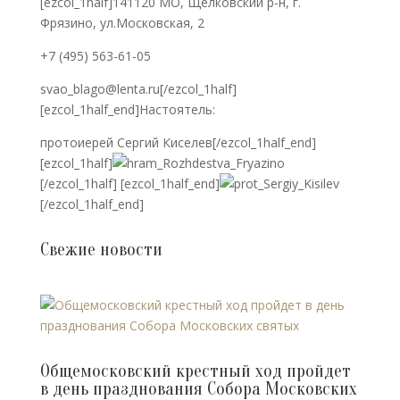
[ezcol_1half]141120 МО, Щелковский р-н, г.
Фрязино, ул.Московская, 2
+7 (495) 563-61-05
svao_blago@lenta.ru[/ezcol_1half]
[ezcol_1half_end]Настоятель:
протоиерей Сергий Киселев[/ezcol_1half_end]
[ezcol_1half]
[/ezcol_1half] [ezcol_1half_end]
[/ezcol_1half_end]
Свежие новости
Общемосковский крестный ход пройдет
в день празднования Собора Московских