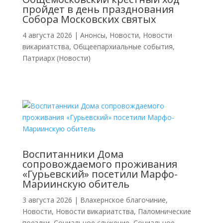
пройдет в день празднования
Собора Московских святых
4 августа 2026
|
Анонсы
,
Новости
,
Новости
викариатства
,
Общеепархиальные события
,
Патриарх (Новости)
Воспитанники Дома
сопровождаемого проживания
«Гурьевский» посетили Марфо-
Мариинскую обитель
3 августа 2026
|
Влахернское благочиние
,
Новости
,
Новости викариатства
,
Паломнические
поездки
,
Социальное служение
,
Социальное