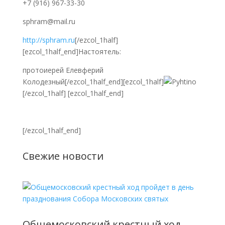
+7 (916) 967-33-30
sphram@mail.ru
http://sphram.ru
[/ezcol_1half]
[ezcol_1half_end]Настоятель:
протоиерей Елевферий
Колодезный[/ezcol_1half_end][ezcol_1half]
[/ezcol_1half] [ezcol_1half_end]
[/ezcol_1half_end]
Свежие новости
Общемосковский крестный ход