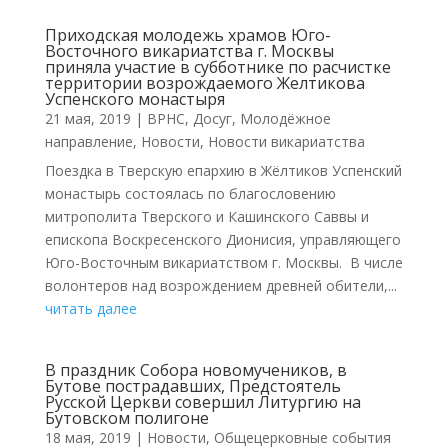
Приходская молодежь храмов Юго-
Восточного викариатства г. Москвы
приняла участие в субботнике по расчистке
территории возрождаемого Желтикова
Успенского монастыря
21 мая, 2019
|
ВРНС
,
Досуг
,
Молодёжное
направление
,
Новости
,
Новости викариатства
Поездка в Тверскую епархию в Жёлтиков Успенский
монастырь состоялась по благословению
митрополита Тверского и Кашинского Саввы и
епископа Воскресенского Дионисия, управляющего
Юго-Восточным викариатством г. Москвы. В числе
волонтеров над возрождением древней обители,...
читать далее
В праздник Собора новомучеников, в
Бутове пострадавших, Предстоятель
Русской Церкви совершил Литургию на
Бутовском полигоне
18 мая, 2019
|
Новости
,
Общецерковные события