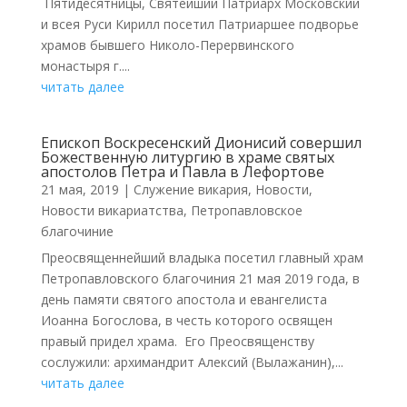
Пятидесятницы, Святейший Патриарх Московский
и всея Руси Кирилл посетил Патриаршее подворье
храмов бывшего Николо-Перервинского
монастыря г....
читать далее
Епископ Воскресенский Дионисий совершил
Божественную литургию в храме святых
апостолов Петра и Павла в Лефортове
21 мая, 2019
|
Cлужение викария
,
Новости
,
Новости викариатства
,
Петропавловское
благочиние
Преосвященнейший владыка посетил главный храм
Петропавловского благочиния 21 мая 2019 года, в
день памяти святого апостола и евангелиста
Иоанна Богослова, в честь которого освящен
правый придел храма. Его Преосвященству
сослужили: архимандрит Алексий (Вылажанин),...
читать далее