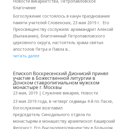
Новости викариатства
,
Петропавловское
благочиние
Богослужение состоялось в канун празднования
памяти учителей Словенских, 23 мая 2019 г. Его
Преосвященству сослужили: архимандрит Алексий
(Вылажанин), благочинный Петропавловского
церковного округа, настоятель храма святых
апостолов Петра и Павла в...
читать далее
Епископ Воскресенский Дионисий принял
участие в Божественной литургии в
Донском ставропигиальном мужском
монастыре г. Москвы
23 мая, 2019
|
Cлужение викария
,
Новости
23 мая 2019 года, в четверг седмицы 4-й по Пасхе,
богослужение возглавил
председатель Синодального отдела по
монастырям и монашеству архиепископ Каширский
Феогност. Его Высокопреосвященству в Большом