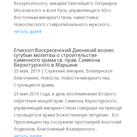
Воскресенского, викария Святейшего Патриарха
Московского и всея Руси, управляющего Юго-
Восточным викариатством, наместника
Новоспасского ставропигиального мужского...
читать далее
Епископ Воскресенский Дионисий вознес
сугубые молитвы о строительстве
каменного храма св. прав. Симеона
Верхотурского в Марьине
25 мая, 2019
|
Cлужение викария
,
Влахернское
благочиние
,
Новости
,
Новости викариатства
,
Строящиеся храмы
25 мая 2019 года, в день воспоминания Второго
обретения мощей прав. Симеона Верхотурского,
управляющий викариатством совершил на приходе
строящегося храма Божественную литургию. Его
Преосвященству сослужили: протоиерей Анатолий
Родионов, благочинный Влахернского...
читать далее