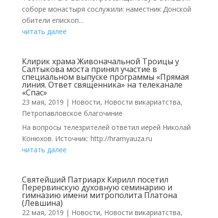
соборе монастыря сослужили: наместник Донской
обители епископ...
читать далее
Клирик храма Живоначальной Троицы у
Салтыкова моста принял участие в
специальном выпуске программы «Прямая
линия. Ответ священника» на телеканале
«Спас»
23 мая, 2019
|
Новости
,
Новости викариатства
,
Петропавловское благочиние
На вопросы телезрителей ответил иерей Николай
Конюхов. Источник: http://hramyauza.ru
читать далее
Святейший Патриарх Кирилл посетил
Перервинскую духовную семинарию и
гимназию имени митрополита Платона
(Левшина)
22 мая, 2019
|
Новости
,
Новости викариатства
,