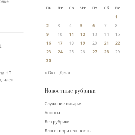
овке.
Пн
Вт
Ср
Чт
Пт
Сб
Вс
1
2
3
4
5
6
7
8
9
10
11
12
13
14
15
16
17
18
19
20
21
22
а
23
24
25
26
27
28
29
30
« Окт
Дек »
ла НП
, член
Новостные рубрики
Cлужение викария
Анонсы
Без рубрики
Благотворительность