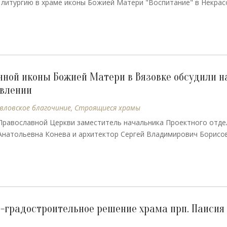
литургию в храме иконы Божией Матери "Воспитание" в Некрас
ной иконы Божией Матери в Вязовке обсудили н
авлении
ловское благочиние
,
Строящиеся храмы
 Православной Церкви заместитель начальника Проектного отде
Анатольевна Конева и архитектор Сергей Владимирович Борисов
-градостроительное решение храма прп. Паисия