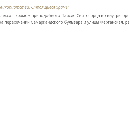
 викариатства
,
Строящиеся храмы
лекса с храмом преподобного Паисия Святогорца во внутригор
а пересечении Самаркандского бульвара и улицы Ферганская, р