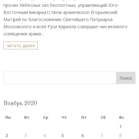
прочих Небесных сил бесплотных, управляющий Юго-
Восточным викариатством архиепископ Егорьевский
Матфей по благословению Святейшего Патриарха
Московского и всея Руси Кирилла совершил чин великого
освящения храма...
читать далее
Поиск
Ноябрь 2020
Пн
Вт
Ср
Чт
Пт
Сб
Вс
1
2
3
4
5
6
7
8