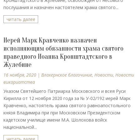
Кронштадтского в Жулебине, освобожден от несомого
послушания и назначен настоятелем храма святого...
читать далее
Иерей Марк Кравченко назначен
исполняющим обязанности храма святого
праведного Иоанна Кронштадтского в
Жулебине
16 ноября, 2020
|
Влахернское благочиние
,
Новости
,
Новости
викариатства
Указом Святейшего Патриарха Московского и всея Руси
Кирилла от 12 ноября 2020 года за № У-02/192 иерей Марк
Кравченко, настоятель храма святого равноапостольного
князя Владимира при при Московском Президентском
кадетском училище имени М.А. Шолохова войск
национальной...
читать далее