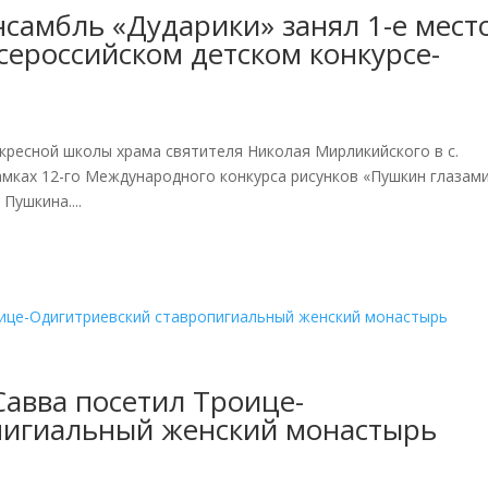
самбль «Дударики» занял 1-е место
сероссийском детском конкурсе-
скресной школы храма святителя Николая Мирликийского в с.
амках 12-го Международного конкурса рисунков «Пушкин глазам
Пушкина....
Савва посетил Троице-
пигиальный женский монастырь