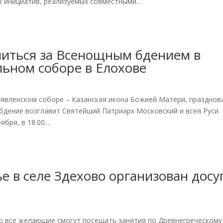
 инициатив, реализуемых совместными...
литься за Всенощным бдением в
ьном соборе в Елохове
оявленском соборе – Казанская икона Божией Матери, празднов
бдение возглавит Святейший Патриарх Московский и всея Руси
ря, в 18.00....
 в селе Здехово организован досу
о все желающие смогут посещать занятия по Древнегреческому