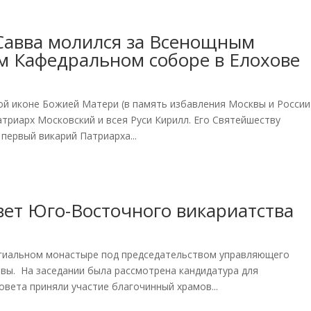
Савва молился за Всенощным
м Кафедральном соборе в Елохове
ой иконе Божией Матери (в память избавления Москвы и России
атриарх Московский и всея Руси Кирилл. Его Святейшеству
первый викарий Патриарха...
вет Юго-Восточного викариатства
игиальном монастыре под председательством управляющего
вы. На заседании была рассмотрена кандидатура для
овета приняли участие благочинный храмов...