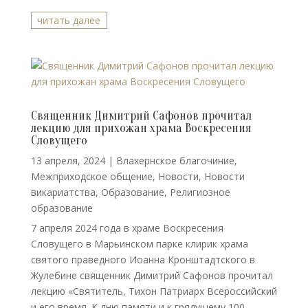
читать далее
Священник Димитрий Сафонов прочитал
лекцию для прихожан храма Воскресения
Словущего
13 апреля, 2024
|
Влахернское благочиние
,
Межприходское общение
,
Новости
,
Новости
викариатства
,
Образование
,
Религиозное
образование
7 апреля 2024 года в храме Воскресения
Словущего в Марьинском парке клирик храма
святого праведного Иоанна Кронштадтского в
Жулебине священник Димитрий Сафонов прочитал
лекцию «Святитель, Тихон Патриарх Всероссийский
и его время. К дню памяти и к грядущему 100-