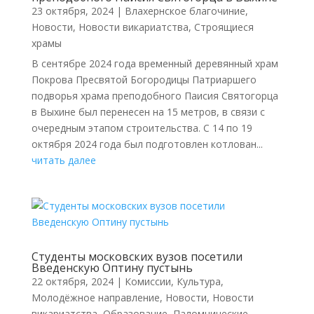
23 октября, 2024
|
Влахернское благочиние
,
Новости
,
Новости викариатства
,
Строящиеся
храмы
В сентябре 2024 года временный деревянный храм
Покрова Пресвятой Богородицы Патриаршего
подворья храма преподобного Паисия Святогорца
в Выхине был перенесен на 15 метров, в связи с
очередным этапом строительства. С 14 по 19
октября 2024 года был подготовлен котлован...
читать далее
Cтуденты московских вузов посетили
Введенскую Оптину пустынь
22 октября, 2024
|
Комиссии
,
Культура
,
Молодёжное направление
,
Новости
,
Новости
викариатства
,
Образование
,
Паломнические