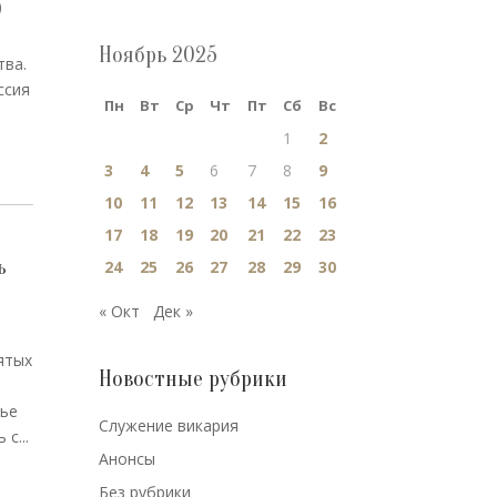
)
Ноябрь 2025
тва.
ссия
Пн
Вт
Ср
Чт
Пт
Сб
Вс
1
2
3
4
5
6
7
8
9
10
11
12
13
14
15
16
17
18
19
20
21
22
23
ь
24
25
26
27
28
29
30
,
« Окт
Дек »
ятых
Новостные рубрики
рье
Cлужение викария
с...
Анонсы
Без рубрики