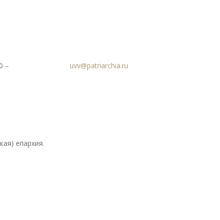
0 –
uvv@patriarchia.ru
кая) епархия.