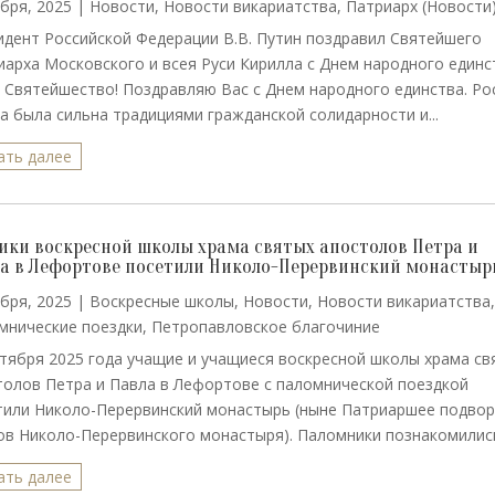
бря, 2025
|
Новости
,
Новости викариатства
,
Патриарх (Новости
идент Российской Федерации В.В. Путин поздравил Святейшего
иарха Московского и всея Руси Кирилла с Днем народного единс
 Святейшество! Поздравляю Вас с Днем народного единства. Ро
да была сильна традициями гражданской солидарности и...
ать далее
ики воскресной школы храма святых апостолов Петра и
а в Лефортове посетили Николо-Перервинский монастыр
бря, 2025
|
Воскресные школы
,
Новости
,
Новости викариатства
мнические поездки
,
Петропавловское благочиние
ктября 2025 года учащие и учащиеся воскресной школы храма св
толов Петра и Павла в Лефортове с паломнической поездкой
тили Николо-Перервинский монастырь (ныне Патриаршее подво
ов Николо-Перервинского монастыря). Паломники познакомились 
ать далее