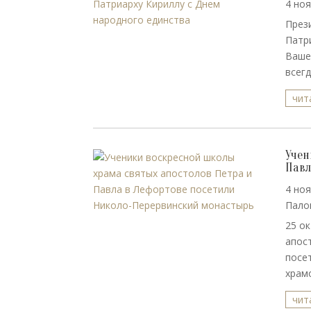
4 ноя
През
Патр
Ваше
всег
чит
Учен
Павл
4 ноя
Пало
25 о
апос
посе
храм
чит