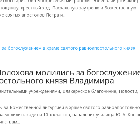
 Светлого Христова Воскресения митрополит Ювеналий (Поярков)
нощницу, крестный ход, Пасхальную заутреню и Божественную
е святых апостолов Петра и...
Шолохова молились за богослужени
постольного князя Владимира
ранительными учреждениями
,
Влахернское благочиние
,
Новости
,
ицы за Божественной литургией в храме святого равноапостольн
а молились кадеты 10-х классов, начальник училища Ю. А. Коню
нствам...