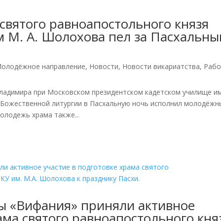
вятого равноапостольного князя
 М. А. Шолохова пел за Пасхальн
олодёжное направление
,
Новости
,
Новости викариатства
,
Рабо
Владимира при Московском президентском кадетском училище и
и Божественной литургии в Пасхальную ночь исполнил молодёжн
олодежь храма также...
ы «Вифания» приняли активное
ама святого равноапостольного кня