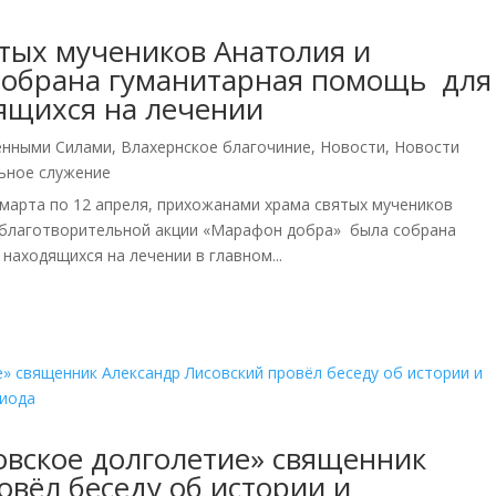
тых мучеников Анатолия и
собрана гуманитарная помощь для
ящихся на лечении
енными Силами
,
Влахернское благочиние
,
Новости
,
Новости
ьное служение
 марта по 12 апреля, прихожанами храма святых мучеников
 благотворительной акции «Марафон добра» была собрана
аходящихся на лечении в главном...
овское долголетие» священник
овёл беседу об истории и