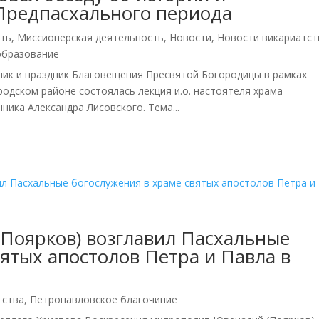
Предпасхального периода
сть
,
Миссионерская деятельность
,
Новости
,
Новости викариатст
образование
рник и праздник Благовещения Пресвятой Богородицы в рамках
одском районе состоялась лекция и.о. настоятеля храма
ика Александра Лисовского. Тема...
Поярков) возглавил Пасхальные
ятых апостолов Петра и Павла в
тства
,
Петропавловское благочиние