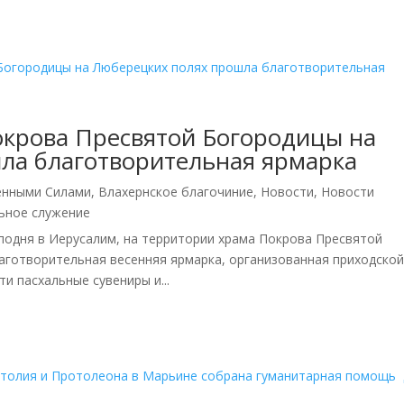
окрова Пресвятой Богородицы на
ла благотворительная ярмарка
енными Силами
,
Влахернское благочиние
,
Новости
,
Новости
ьное служение
осподня в Иерусалим, на территории храма Покрова Пресвятой
аготворительная весенняя ярмарка, организованная приходско
 пасхальные сувениры и...