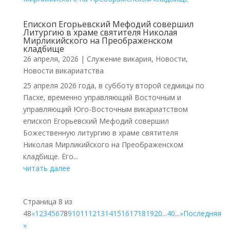
Епископ Егорьевский Мефодий совершил
Литургию в храме святителя Николая
Мирликийского на Преображенском
кладбище
26 апреля, 2026
|
Cлужение викария
,
Новости
,
Новости викариатства
25 апреля 2026 года, в субботу второй седмицы по
Пасхе, временно управляющий Восточным и
управляющий Юго-Восточным викариатством
епископ Егорьевский Мефодий совершил
Божественную литургию в храме святителя
Николая Мирликийского на Преображенском
кладбище. Его...
читать далее
Страница 8 из
48
«
1
2
3
4
5
6
7
8
9
10
11
12
13
14
15
16
17
18
19
20
...
40
...
»
Последняя
»