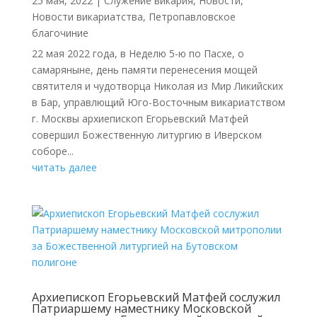
25 мая, 2022
|
Cлужение викария
,
Новости
,
Новости викариатства
,
Петропавловское
благочиние
22 мая 2022 года, в Неделю 5-ю по Пасхе, о
самаряныне, день памяти перенесения мощей
святителя и чудотворца Николая из Мир Ликийских
в Бар, управлющий Юго-Восточным викариатством
г. Москвы архиепископ Егорьевский Матфей
совершил Божественную литургию в Иверском
соборе...
читать далее
Архиепископ Егорьевский Матфей сослужил
Патриаршему наместнику Московской