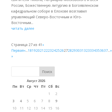
России, Божественную литургию в Богоявленском
кафедральном соборе в Елохове возглавил
управляющий Северо-Восточным и Юго-
Восточным...
читать далее
Страница 27 из 41
«
Первая
«
...
18
19
20
21
22
23
24
25
26
27
28
29
30
31
32
33
34
35
36
37
...
»
»
Поиск
Август 2026
Пн
Вт
Ср
Чт
Пт
Сб
Вс
1
2
3
4
5
6
7
8
9
10
11
12
13
14
15
16