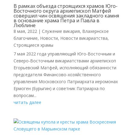
В рамках объезда строящихся храмов Юго-
Восточного округа архиепископ Матфей
совершил чин освящения закладного камня
в основание храма Петра и Павла в
Люблине
8 мая, 2022
|
Cлужение викария
,
Влахернское
благочиние
,
Новости
,
Новости викариатства
,
Строящиеся храмы
7 мая 2022 года управляющий Юго-Восточным и
Северо-Восточным викариатствами архиепископ
Егорьевский Матфей, исполняющий обязанности
председателя Финансово-хозяйственного
управления Московского Патриархата иеромонах
Ермоген (Бурыгин) и советник Патриарха по
вопросам...
читать далее