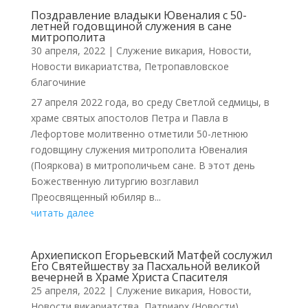
Поздравление владыки Ювеналия с 50-
летней годовщиной служения в сане
митрополита
30 апреля, 2022
|
Cлужение викария
,
Новости
,
Новости викариатства
,
Петропавловское
благочиние
27 апреля 2022 года, во среду Светлой седмицы, в
храме святых апостолов Петра и Павла в
Лефортове молитвенно отметили 50-летнюю
годовщину служения митрополита Ювеналия
(Пояркова) в митрополичьем сане. В этот день
Божественную литургию возглавил
Преосвященный юбиляр в...
читать далее
Архиепископ Егорьевский Матфей сослужил
Его Святейшеству за Пасхальной великой
вечерней в Храме Христа Спасителя
25 апреля, 2022
|
Cлужение викария
,
Новости
,
Новости викариатства
,
Патриарх (Новости)