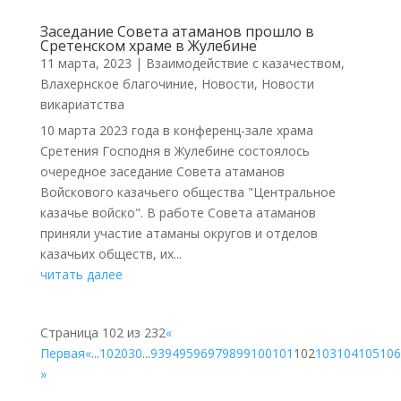
Заседание Совета атаманов прошло в
Сретенском храме в Жулебине
11 марта, 2023
|
Взаимодействие с казачеством
,
Влахернское благочиние
,
Новости
,
Новости
викариатства
10 марта 2023 года в конференц-зале храма
Сретения Господня в Жулебине состоялось
очередное заседание Совета атаманов
Войскового казачьего общества "Центральное
казачье войско". В работе Совета атаманов
приняли участие атаманы округов и отделов
казачьих обществ, их...
читать далее
Страница 102 из 232
«
Первая
«
...
10
20
30
...
93
94
95
96
97
98
99
100
101
102
103
104
105
106
»