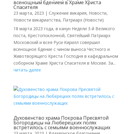
всенощным бдением в Храме Христа
Спасителя
23 марта, 2023
|
Cлужение викария
,
Новости
,
Новости викариатства
,
Патриарх (Новости)
18 марта 2023 года, в канун Недели 3-й Великого
поста, Крестопоклонной, Святейший Патриарх
Московский и всея Руси Кирилл совершил
всенощное бдение с чином выноса Честного и
Животворящего Креста Господня в кафедральном
соборном Храме Христа Спасителя в Москве. За...
читать далее
Духовенство храма Покрова Пресвятой
Богородицы на Люберецких полях
встретилось с семьями военнослужащих
23 марта, 2023
|
Влахернское благочиние
,