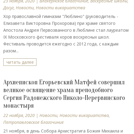
23 ноября, 2020
|
Влахернское благочиние
,
Воскресные школы
,
Досуг
,
Новости
,
Новости викариатства
Хор православной гимназии "Люблино" (руководитель -
Елизавета Викторовна Прохорова) при храме святого
Апостола Андрея Первозванного в Люблине стал лауреатом
IX Московского фестиваля хоров воскресных школ.
Фестиваль проводится ежегодно с 2012 года, с каждым
разом...
читать далее
Архиепископ Егорьевский Матфей совершил
великое освящение храма преподобного
Сергия Радонежского Николо-Перервинского
монастыря
22 ноября, 2020
|
Новости
,
Новости викариатства
,
Петропавловское благочиние
21 ноября, в день Собора Архистратига Божия Михаила и