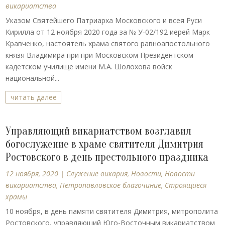
викариатства
Указом Святейшего Патриарха Московского и всея Руси
Кирилла от 12 ноября 2020 года за № У-02/192 иерей Марк
Кравченко, настоятель храма святого равноапостольного
князя Владимира при при Московском Президентском
кадетском училище имени М.А. Шолохова войск
национальной...
читать далее
Управляющий викариатством возглавил
богослужение в храме святителя Димитрия
Ростовского в день престольного праздника
12 ноября, 2020
|
Cлужение викария
,
Новости
,
Новости
викариатства
,
Петропавловское благочиние
,
Строящиеся
храмы
10 ноября, в день памяти святителя Димитрия, митрополита
Ростовского, управляющий Юго-Восточным викариатством