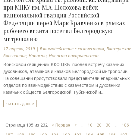
при МПКУ им. М.А. Шолохова войск
национальной гвардии Российской
Федерации иерей Марк Кравченко в рамках
рабочего визита посетил Белгородскую
митрополию
17 апреля, 2019
|
Взаимодействие с казачеством
,
Влахернское
благочиние
,
Новости
,
Новости викариатства
Войсковой священник ВКО ЦКВ провел встречу казачьих
духовников, атаманов и казаков Белгородской митрополии.
На совещании присутствовали представители епархиальных
отделов по взаимодействию с казачеством и духовники
казачьих обществ Белгородской, Губкинской и...
читать далее
Страница 195 из 232
« Первая
«
...
10
20
30
...
186
187
188
189
190
191
192
193
194
195
196
197