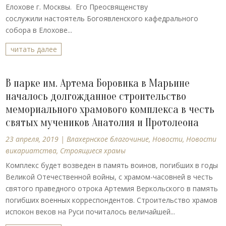
Елохове г. Москвы. Его Преосвященству
сослужили настоятель Богоявленского кафедрального
собора в Елохове...
читать далее
В парке им. Артема Боровика в Марьине
началось долгожданное строительство
мемориального храмового комплекса в честь
святых мучеников Анатолия и Протолеона
23 апреля, 2019
|
Влахернское благочиние
,
Новости
,
Новости
викариатства
,
Строящиеся храмы
Комплекс будет возведен в память воинов, погибших в годы
Великой Отечественной войны, с храмом-часовней в честь
святого праведного отрока Артемия Веркольского в память
погибших военных корреспондентов. Строительство храмов
испокон веков на Руси почиталось величайшей...