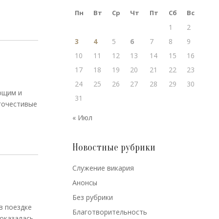
Пн
Вт
Ср
Чт
Пт
Сб
Вс
1
2
3
4
5
6
7
8
9
10
11
12
13
14
15
16
17
18
19
20
21
22
23
24
25
26
27
28
29
30
ющим и
31
гочестивые
« Июл
Новостные рубрики
Cлужение викария
Анонсы
Без рубрики
в поездке
Благотворительность
 оказалась