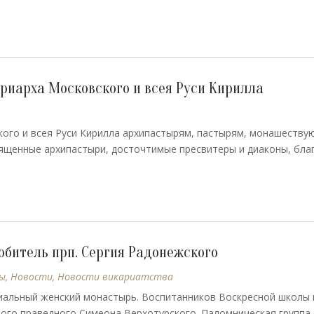
иарха Московского и всея Руси Кирилла
ого и всея Руси Кирилла архипастырям, пастырям, монашеству
ященные архипастыри, досточтимые пресвитеры и диаконы, бла
битель прп. Сергия Радонежского
ы
,
Новости
,
Новости викариатства
иальный женский монастырь. Воспитанников Воскресной школы 
того праведного Симеона Верхотурского. Паломническая группа