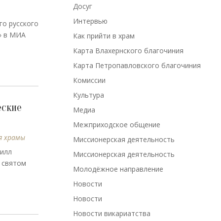
Досуг
Интервью
го русского
» в МИА
Как прийти в храм
Карта Влахернского благочиния
Карта Петропавловского благочиния
Комиссии
Культура
еские
Медиа
Межприходское общение
я храмы
Миссионерская деятельность
рилл
Миссионерская деятельность
, святом
Молодёжное направление
Новости
Новости
Новости викариатства