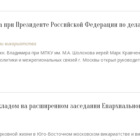
а при Президенте Российской Федерации по дел
ти викариатства
. кн. Владимира при МПКУ им. М.А. Шолохова иерей Марк Кравче
олитики и межрегиональных связей г. Москвы открыл руководи
окладом на расширенном заседании Епархиально
ерковной жизни в Юго-Восточном московском викариатстве и в