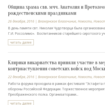
Община храма свв. мчч. Анатолия и Протоле
рождественскими праздниками
26 декабря, 2016
|
Влахернское благочиние
,
Новости
,
Новос
В день памяти свт. Николая Чудотворца была организован
Г.И. Россолимо». Воспитанников старейшего сиротского учр
читать далее
Клирики викариатства приняли участие в м
контрнаступления советских войск под Моск
22 декабря, 2016
|
Влахернское благочиние
,
Новости
,
Новос
Работа форума проходила в рамках фестиваля "Эстафета 
обороны Российской Федерации. Торжественное мероприят
Преображенского полка. Организаторами...
читать далее