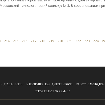
порта. Организатором выступил молодежный отдел викариатств
Московский технологический колледж № 3. В соревнованиях пр
3
214
215
216
217
218
219
220
221
222
223
224
2
 И ДУХОВЕНСТВО
МИССИОНЕРСКАЯ ДЕЯТЕЛЬНОСТЬ
РАБОТА С МОЛОДЕ
СТРОИТЕЛЬСТВО ХРАМОВ