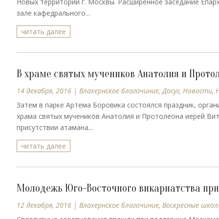
Новых территорий г. Москвы. Расширенное заседание Епарх
зале кафедрального...
читать далее
В храме святых мучеников Анатолия и Прото
14 декабря, 2016
|
Влахернское благочиние
,
Досуг
,
Новости
,
Затем в парке Артема Боровика состоялся праздник, орга
храма святых мучеников Анатолия и Протолеона иерей Вит
присутствии атамана...
читать далее
Молодежь Юго-Восточного викариатства прин
12 декабря, 2016
|
Влахернское благочиние
,
Воскресные школ