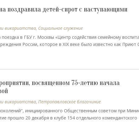
она поздравила детей-сирот с наступающими
ти викариатства
,
Социальное служение
а поездка в ГБУ г. Москвы «Центр содействия семейному воспит
еждения России, которое в XIX веке было известно как Приют С
ероприятии, посвященном 75-летию начала
вой
ти викариатства
,
Петропавловское благочиние
поколений", инициированного Общественным советом при Мини
ие прошло 20 декабря в клубе 154 отдельного комендантского