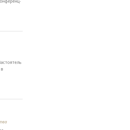
конференц-
Настоятель
 в
тва