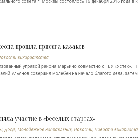
иального совета г. Москвы состоялось 16 декабря 2016 года в 
леона прошла присяга казаков
Новости викариатства
низованный управой района Марьино совместно с ГБУ «Успех». 
алий Ульянов совершил молебен на начало благого дела, затем
яла участие в «Веселых стартах»
ы
,
Досуг
,
Молодёжное направление
,
Новости
,
Новости викариатс