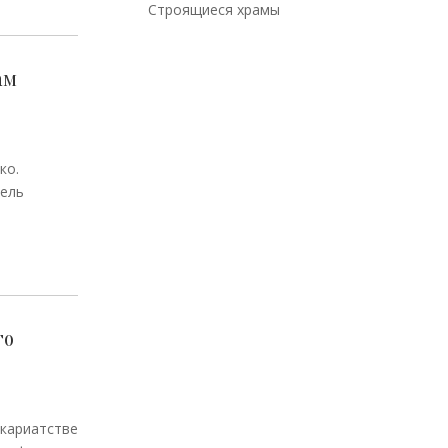
Строящиеся храмы
ам
нко.
тель
го
икариатстве