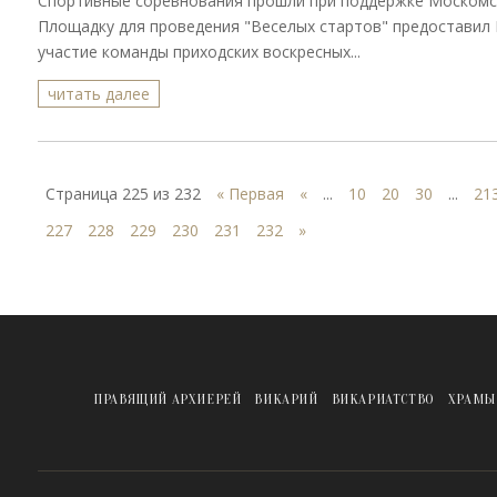
Спортивные соревнования прошли при поддержке Москомс
Площадку для проведения "Веселых стартов" предоставил 
участие команды приходских воскресных...
читать далее
Страница 225 из 232
« Первая
«
...
10
20
30
...
21
227
228
229
230
231
232
»
ПРАВЯЩИЙ АРХИЕРЕЙ
ВИКАРИЙ
ВИКАРИАТСТВО
ХРАМЫ