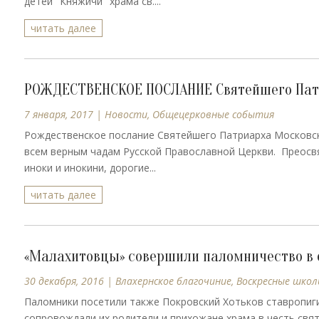
детей "Княжичи" храма св....
читать далее
РОЖДЕСТВЕНСКОЕ ПОСЛАНИЕ Святейшего Патр
7 января, 2017
|
Новости
,
Общецерковные события
Рождественское послание Святейшего Патриарха Московск
всем верным чадам Русской Православной Церкви. Преосв
иноки и инокини, дорогие...
читать далее
«Малахитовцы» совершили паломничество в о
30 декабря, 2016
|
Влахернское благочиние
,
Воскресные школ
Паломники посетили также Покровский Хотьков ставропиг
сопровождали их родители и прихожане храма в честь свя