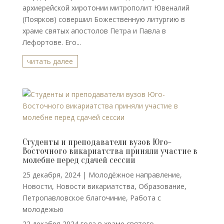
архиерейской хиротонии митрополит Ювеналий
(Поярков) совершил Божественную литургию в
храме святых апостолов Петра и Павла в
Лефортове. Его...
читать далее
Студенты и преподаватели вузов Юго-
Восточного викариатства приняли участие в
молебне перед сдачей сессии
25 декабря, 2024
|
Молодёжное направление
,
Новости
,
Новости викариатства
,
Образование
,
Петропавловское благочиние
,
Работа с
молодежью
22 декабря 2024 года в храме святого