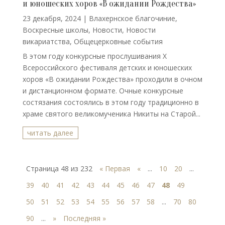
и юношеских хоров «В ожидании Рождества»
23 декабря, 2024
|
Влахернское благочиние
,
Воскресные школы
,
Новости
,
Новости
викариатства
,
Общецерковные события
В этом году конкурсные прослушивания X
Всероссийского фестиваля детских и юношеских
хоров «В ожидании Рождества» проходили в очном
и дистанционном формате. Очные конкурсные
состязания состоялись в этом году традиционно в
храме святого великомученика Никиты на Старой...
читать далее
Страница 48 из 232
« Первая
«
...
10
20
...
39
40
41
42
43
44
45
46
47
48
49
50
51
52
53
54
55
56
57
58
...
70
80
90
...
»
Последняя »