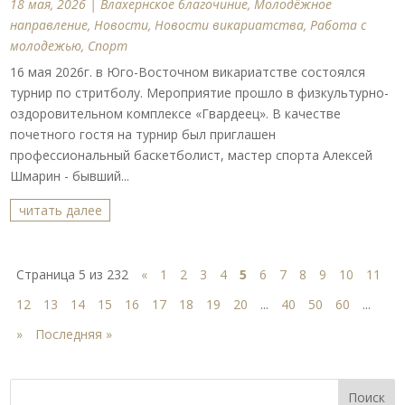
18 мая, 2026
|
Влахернское благочиние
,
Молодёжное
направление
,
Новости
,
Новости викариатства
,
Работа с
молодежью
,
Спорт
16 мая 2026г. в Юго-Восточном викариатстве состоялся
турнир по стритболу. Мероприятие прошло в физкультурно-
оздоровительном комплексе «Гвардеец». В качестве
почетного гостя на турнир был приглашен
профессиональный баскетболист, мастер спорта Алексей
Шмарин - бывший...
читать далее
Страница 5 из 232
«
1
2
3
4
5
6
7
8
9
10
11
12
13
14
15
16
17
18
19
20
...
40
50
60
...
»
Последняя »
Поиск