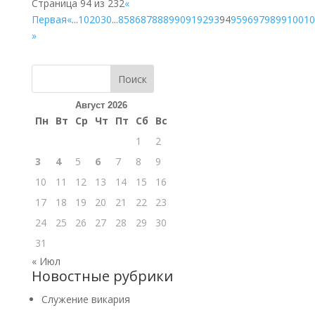
Страница 94 из 232
«
Первая
«
...
10
20
30
...
85
86
87
88
89
90
91
92
93
94
95
96
97
98
99
100
10
»
Поиск
Август 2026
Пн
Вт
Ср
Чт
Пт
Сб
Вс
1
2
3
4
5
6
7
8
9
10
11
12
13
14
15
16
17
18
19
20
21
22
23
24
25
26
27
28
29
30
31
« Июл
Новостные рубрики
Cлужение викария