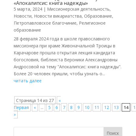
«Апокалипсис: книга надежды»
5 марта, 2024
|
Миссионерская деятельность
,
Новости
,
Новости викариатства
,
Образование
,
Петропавловское благочиние
,
Религиозное
образование
28 февраля 2024 года в школе православного
миссионера при храме Живоначальной Троицы в
Карачарове прошла открытая лекция кандидата
богословия, библеиста Вероники Александровны
Андросовой на тему "Апокалипсис: книга надежды".
Более 20 человек пришли, чтобы узнать о...
читать далее
Страница 14 из 27
«
Первая
«
...
5
6
7
8
9
10
11
12
13
14
1
»
Поиск