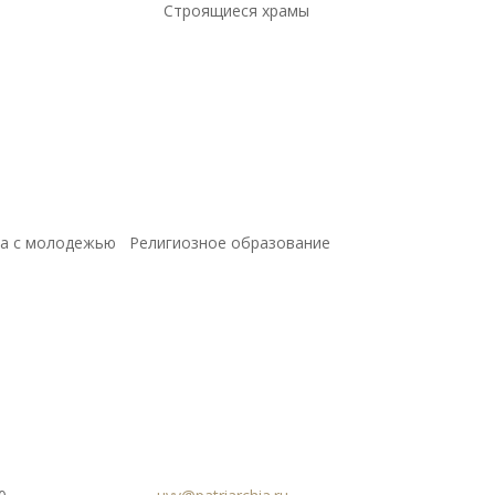
Строящиеся храмы
а с молодежью
Религиозное образование