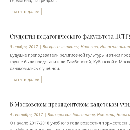
Гермогена, Патриарха...
читать далее
Студенты педагогического факультета ПСТГУ
5 ноября, 2017
|
Воскресные школы
,
Новости
,
Новости вика
Будущие преподаватели религиозной культуры и этики пров
группе были представители Тамбовской, Кубанской и Моск
ознакомились с учебной...
читать далее
В Московском президентском кадетском учи
4 сентября, 2017
|
Влахернское благочиние
,
Новости
,
Новос
О начале 2017-2018 учебного года возвестил торжественн
для Московского президентского кадетского училища имен