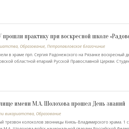
 прошли практику при воскресной школе «Радов
риатства
,
Образование
,
Петропавловское благочиние
ели в храме прп. Сергия Радонежского на Рязанке воскресный де
овской областной епархий Русской Православной Церкви. Студе
лище имени М.А. Шолохова прошел День знаний
ти викариатства
,
Образование
ый трезвон колоколов звонницы Князь-Владимирского храма. 1 
и М.А. Шолохова войск национальной гвардии Российской Феде