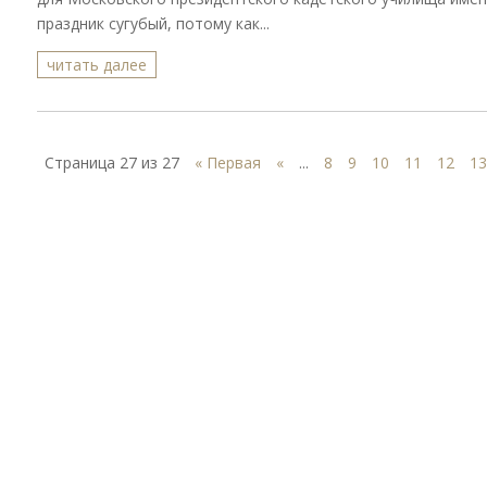
праздник сугубый, потому как...
читать далее
Страница 27 из 27
« Первая
«
...
8
9
10
11
12
13