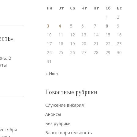
Пн
Вт
Ср
Чт
Пт
Сб
Вс
1
2
3
4
5
6
7
8
9
10
11
12
13
14
15
16
есть»
17
18
19
20
21
22
23
24
25
26
27
28
29
30
нь. В
31
нты
« Июл
Новостные рубрики
Cлужение викария
Анонсы
Без рубрики
сентября
Благотворительность
рации