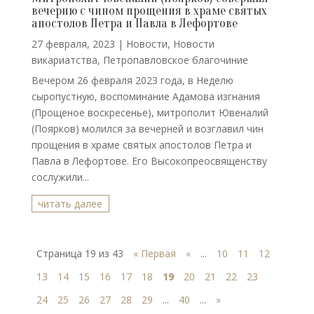
вечерню с чином прощения в храме святых
апостолов Петра и Павла в Лефортове
27 февраля, 2023
|
Новости
,
Новости
викариатства
,
Петропавловское благочиние
Вечером 26 февраля 2023 года, в Неделю
сыропустную, воспоминание Адамова изгнания
(Прощеное воскресенье), митрополит Ювеналий
(Поярков) молился за вечерней и возглавил чин
прощения в храме святых апостолов Петра и
Павла в Лефортове. Его Высокопреосвященству
сослужили...
читать далее
Страница 19 из 43
« Первая
«
...
10
11
12
13
14
15
16
17
18
19
20
21
22
23
24
25
26
27
28
29
...
40
...
»