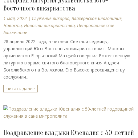
соборная Литургия духовенства Юго-
Восточного викариатства
1 мая, 2022
|
Cлужение викария
,
Влахернское благочиние
,
Новости
,
Новости викариатства
,
Петропавловское
благочиние
28 апреля 2022 года, в четверг Светлой седмицы,
управляющий Юго-Восточным викариатством г. Москвы
архиепископ Егорьевский Матфей совершил Божественную
литургию в храме святого благоверного князя Андрея
Боголюбского на Волжском. Его Высокопреосвященству
сослужили...
читать далее
Поздравление владыки Ювеналия с 50-летней