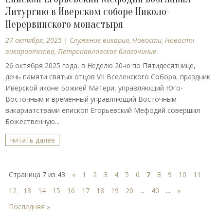
Литургию в Иверском соборе Николо-
Перервинского монастыря
27 октября, 2025
|
Cлужение викария
,
Новости
,
Новости
викариатства
,
Петропавловское благочиние
26 октября 2025 года, в Неделю 20-ю по Пятидесятнице,
день памяти святых отцов VII Вселенского Собора, праздник
Иверской иконе Божией Матери, управляющий Юго-
Восточным и временный управляющий Восточным
викариатствами епископ Егорьевский Мефодий совершил
Божественную...
читать далее
Страница 7 из 43
«
1
2
3
4
5
6
7
8
9
10
11
12
13
14
15
16
17
18
19
20
...
40
...
»
Последняя »